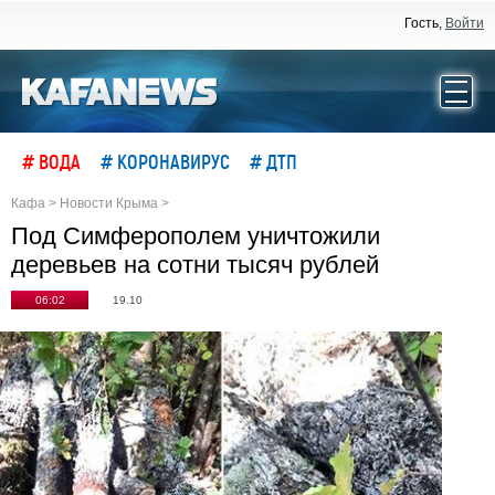
Гость,
Войти
# ВОДА
# КОРОНАВИРУС
# ДТП
Кафа
>
Новости Крыма
>
Под Симферополем уничтожили
деревьев на сотни тысяч рублей
06:02
19.10