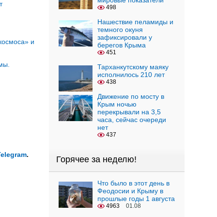
мировые показатели
т
498
Нашествие пеламиды и
темного окуня
зафиксировали у
космоса» и
берегов Крыма
451
мы.
Тарханкутскому маяку
исполнилось 210 лет
438
Движение по мосту в
Крым ночью
перекрывали на 3,5
часа, сейчас очереди
нет
437
Telegram
.
Горячее за неделю!
Что было в этот день в
Феодосии и Крыму в
прошлые годы 1 августа
4963
01.08