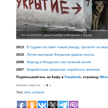
Что было в этот день 6 ноября в Феодосии и Крыму
2013
:
В Судаке поставят новый рекорд: пролетят на вере
2010
:
Летом мастерам Феодосии давали льготы.
2008
:
Морсад в Феодосии стал зеленой зоной.
2007
:
Безработным предложат поработать веником.
Подписывайтесь на Кафу в
Facebook
, страницу
ВКон
Рейтинг новости:
0
Теги:
день
,
история