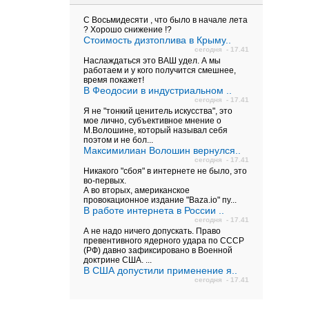
С Восьмидесяти , что было в начале лета
? Хорошо снижение !?
Стоимость дизтоплива в Крыму..
сегодня - 17.41
Наслаждаться это ВАШ удел. А мы
работаем и у кого получится смешнее,
время покажет!
В Феодосии в индустриальном ..
сегодня - 17.41
Я не "тонкий ценитель искусства", это
мое лично, субъективное мнение о
М.Волошине, который называл себя
поэтом и не бол...
Максимилиан Волошин вернулся..
сегодня - 17.41
Никакого "сбоя" в интернете не было, это
во-первых.
А во вторых, американское
провокационное издание "Baza.io" пу...
В работе интернета в России ..
сегодня - 17.41
А не надо ничего допускать. Право
превентивного ядерного удара по СССР
(РФ) давно зафиксировано в Военной
доктрине США. ...
В США допустили применение я..
сегодня - 17.41