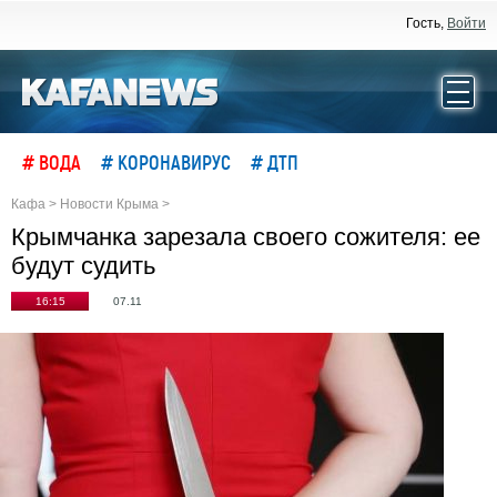
Гость,
Войти
# ВОДА
# КОРОНАВИРУС
# ДТП
Кафа
>
Новости Крыма
>
Крымчанка зарезала своего сожителя: ее
будут судить
16:15
07.11