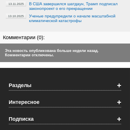
В США завершился шатдаун, Трамп подписал
13.11.2025
законопроект о его прекращении
Ученые предупредили о начале масштабной
13.10.2025
климатической катастрофы
Комментарии (
0
):
Эта новость опубликована больше недели назад.
Комментарии отключены.
+
Разделы
Новости Феодосии
+
Интересное
Новости Крыма
Мировые новости
Видео о Феодосии
+
Подписка
Объявления
Веб-камеры Феодосии
Здоровье
Блоги феодосийцев