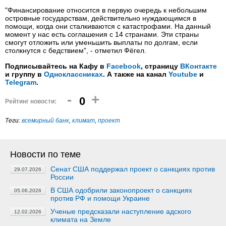
"Финансирование относится в первую очередь к небольшим
островные государствам, действительно нуждающимся в
помощи, когда они сталкиваются с катастрофами. На данный
момент у нас есть соглашения с 14 странами. Эти страны
смогут отложить или уменьшить выплаты по долгам, если
столкнутся с бедствием", - отметил Фёгел.
Подписывайтесь на Кафу в
Facebook
, страницу
ВКонтакте
и группу в
Одноклассниках
. А также на канал
Youtube
и
Telegram
.
-
+
0
Рейтинг новости:
Теги:
всемирный банк
,
климат
,
проект
Новости по теме
Сенат США поддержал проект о санкциях против
29.07.2026
России
В США одобрили законопроект о санкциях
05.06.2026
против РФ и помощи Украине
Ученые предсказали наступление адского
12.02.2026
климата на Земле