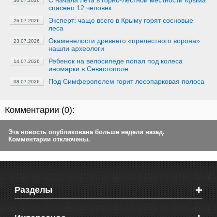
С начала лета в горно-лестной местности Крыма
30.07.2026
спасено 12 человек
Эксперт: чаще всего в Крыму горят сосновые
26.07.2026
леса
Окаменелости древнего «прелестного ворона»
23.07.2026
нашли археологи
Ребенок на велосипеде попал под колеса
14.07.2026
иномарки в Севастополе
Под Симферополем горит лесопарковая полоса
08.07.2026
Комментарии (
0
):
Эта новость опубликована больше недели назад.
Комментарии отключены.
+
Разделы
Новости Феодосии