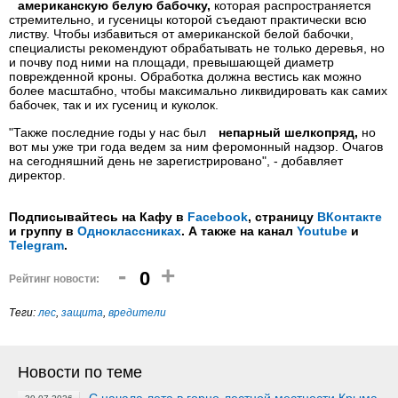
американскую белую бабочку,
которая распространяется
стремительно, и гусеницы которой съедают практически всю
листву. Чтобы избавиться от американской белой бабочки,
специалисты рекомендуют обрабатывать не только деревья, но
и почву под ними на площади, превышающей диаметр
поврежденной кроны. Обработка должна вестись как можно
более масштабно, чтобы максимально ликвидировать как самих
бабочек, так и их гусениц и куколок.
"Также последние годы у нас был
непарный шелкопряд,
но
вот мы уже три года ведем за ним феромонный надзор. Очагов
на сегодняшний день не зарегистрировано", - добавляет
директор.
Подписывайтесь на Кафу в
Facebook
, страницу
ВКонтакте
и группу в
Одноклассниках
. А также на канал
Youtube
и
Telegram
.
-
+
0
Рейтинг новости:
Теги:
лес
,
защита
,
вредители
Новости по теме