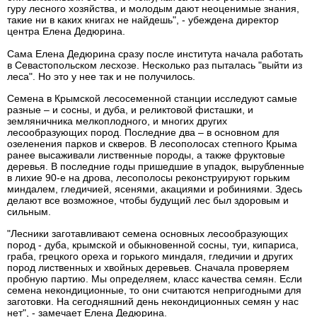
гуру лесного хозяйства, и молодым дают неоценимые знания,
такие ни в каких книгах не найдешь", - убеждена директор
центра Елена Дедюрина.
Сама Елена Дедюрина сразу после института начала работать
в Севастопольском лесхозе. Несколько раз пыталась "выйти из
леса". Но это у нее так и не получилось.
Семена в Крымской лесосеменной станции исследуют самые
разные – и сосны, и дуба, и реликтовой фисташки, и
земляничника мелкоплодного, и многих других
лесообразующих пород. Последние два – в основном для
озеленения парков и скверов. В лесополосах степного Крыма
ранее высаживали лиственные породы, а также фруктовые
деревья. В последние годы пришедшие в упадок, вырубленные
в лихие 90-е на дрова, лесополосы реконструируют горьким
миндалем, гледичией, ясенями, акациями и робиниями. Здесь
делают все возможное, чтобы будущий лес был здоровым и
сильным.
"Лесники заготавливают семена основных лесообразующих
пород - дуба, крымской и обыкновенной сосны, туи, кипариса,
граба, грецкого ореха и горького миндаля, гледичии и других
пород лиственных и хвойных деревьев. Сначала проверяем
пробную партию. Мы определяем, класс качества семян. Если
семена некондиционные, то они считаются непригодными для
заготовки. На сегодняшний день некондиционных семян у нас
нет", - замечает Елена Дедюрина.