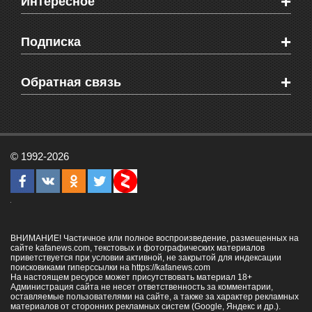
+
Интересное
Новости Крыма
Мировые новости
Видео о Феодосии
+
Подписка
Объявления
Веб-камеры Феодосии
Здоровье
Блоги феодосийцев
Печатная версия газеты "Кафа"
+
СМС мнения читателей
Обратная связь
Школы Феодосии
RSS
Рекламодателям
Контактная информация
© 1992-2026
ВНИМАНИЕ! Частичное или полное воспроизведение, размещенных на
сайте kafanews.com, текстовых и фотографических материалов
приветствуется при условии активной, не закрытой для индексации
поисковиками гиперссылки на
https://kafanews.com
На настоящем ресурсе может присутствовать материал 18+
Администрация сайта не несет ответственность за комментарии,
оставляемые пользователями на сайте, а также за характер рекламных
материалов от сторонних рекламных систем (Google, Яндекс и др.).