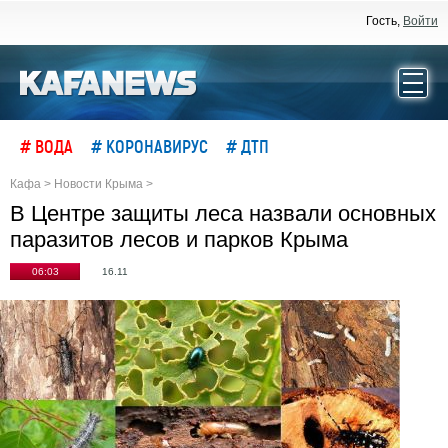
Гость,
Войти
# ВОДА
# КОРОНАВИРУС
# ДТП
Кафа
>
Новости Крыма
>
В Центре защиты леса назвали основных
паразитов лесов и парков Крыма
06:03
16.11