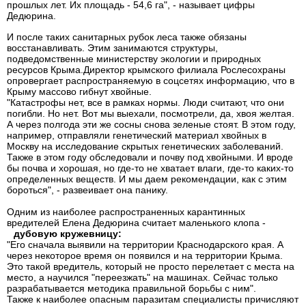
прошлых лет. Их площадь - 54,6 га", - называет цифры
Дедюрина.
И после таких санитарных рубок леса также обязаны
восстанавливать. Этим занимаются структуры,
подведомственные министерству экологии и природных
ресурсов Крыма.Директор крымского филиала Рослесохраны
опровергает распространяемую в соцсетях информацию, что в
Крыму массово гибнут хвойные.
"Катастрофы нет, все в рамках нормы. Люди считают, что они
погибли. Но нет. Вот мы выехали, посмотрели, да, хвоя желтая.
А через полгода эти же сосны снова зеленые стоят. В этом году,
например, отправляли генетический материал хвойных в
Москву на исследование скрытых генетических заболеваний.
Также в этом году обследовали и почву под хвойными. И вроде
бы почва и хорошая, но где-то не хватает влаги, где-то каких-то
определенных веществ. И мы даем рекомендации, как с этим
бороться", - развеивает она панику.
Одним из наиболее распространенных карантинных
вредителей Елена Дедюрина считает маленького клопа -
дубовую кружевницу:
"Его сначала выявили на территории Краснодарского края. А
через некоторое время он появился и на территории Крыма.
Это такой вредитель, который не просто перелетает с места на
место, а научился "переезжать" на машинах. Сейчас только
разрабатывается методика правильной борьбы с ним".
Также к наиболее опасным паразитам специалисты причисляют