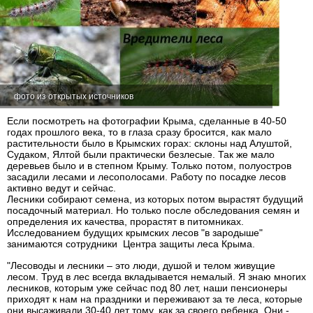
фото из открытых источников
Если посмотреть на фотографии Крыма, сделанные в 40-50
годах прошлого века, то в глаза сразу бросится, как мало
растительности было в Крымских горах: склоны над Алуштой,
Судаком, Ялтой были практически безлесые. Так же мало
деревьев было и в степном Крыму. Только потом, полуостров
засадили лесами и лесополосами. Работу по посадке лесов
активно ведут и сейчас.
Лесники собирают семена, из которых потом вырастят будущий
посадочный материал. Но только после обследования семян и
определения их качества, прорастят в питомниках.
Исследованием будущих крымских лесов "в зародыше"
занимаются сотрудники Центра защиты леса Крыма.
"Лесоводы и лесники – это люди, душой и телом живущие
лесом. Труд в лес всегда вкладывается немалый. Я знаю многих
лесников, которым уже сейчас под 80 лет, наши пенсионеры
приходят к нам на праздники и переживают за те леса, которые
они высаживали 30-40 лет тому, как за своего ребенка. Они -