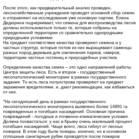
После этого, как предварительный анализ проведен,
лесохозяйственные учреждения проводят основной сбор семян
и отправляют на исследование уже основную партию. Елена
Дедюрина подчеркивает, что семена для воспроизводства лесов
должны использоваться только те, которые собраны на
определенной территории со сравнительно однородными
природными условиями.
На предмет соответствия качества проверяют семена и у
частных структур, которые потом из них выращивают саженцы
разных пород деревьев для озеленения парков, скверов,
территории частных гостиниц и приусадебных участков.
Определение качества семян – это одно направлений работы
Центра защиты леса. Есть и второе - государственный
лесопатологический мониторинг в рамках государственного
задания. То есть леса полуострова проверяют на предмет
заражения вредителями, и, дают рекомендации, как избавиться
от них.
"На сегодняшний день в рамках государственного
лесопатологического мониторинга выявлено более 14891 га
поврежденных и погибших насаждений. Основная причина
повреждений - погодные и почвенно-климатические условия.
Должна похвастаться: у нас в Крыму очень маленький процент
погибших насаждений. Чаще всего, леса гибнут от лесных
пожаров. В этом году были пожары, конечно, но в основном
сплошные санитарные рубки проводятся после пожаров