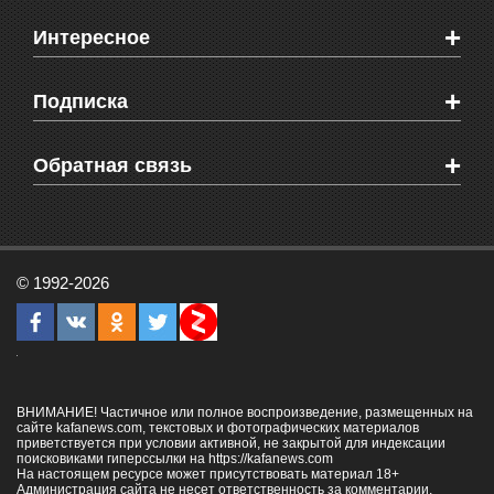
Новости Феодосии
+
Интересное
Новости Крыма
Мировые новости
Видео о Феодосии
+
Подписка
Объявления
Веб-камеры Феодосии
Здоровье
Блоги феодосийцев
Печатная версия газеты "Кафа"
+
СМС мнения читателей
Обратная связь
Школы Феодосии
RSS
Рекламодателям
Контактная информация
© 1992-2026
ВНИМАНИЕ! Частичное или полное воспроизведение, размещенных на
сайте kafanews.com, текстовых и фотографических материалов
приветствуется при условии активной, не закрытой для индексации
поисковиками гиперссылки на
https://kafanews.com
На настоящем ресурсе может присутствовать материал 18+
Администрация сайта не несет ответственность за комментарии,