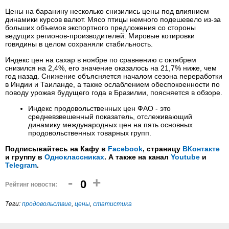
Цены на баранину несколько снизились цены под влиянием
динамики курсов валют. Мясо птицы немного подешевело из-за
больших объемов экспортного предложения со стороны
ведущих регионов-производителей. Мировые котировки
говядины в целом сохраняли стабильность.
Индекс цен на сахар в ноябре по сравнению с октябрем
снизился на 2,4%, его значение оказалось на 21,7% ниже, чем
год назад. Снижение объясняется началом сезона переработки
в Индии и Таиланде, а также ослаблением обеспокоенности по
поводу урожая будущего года в Бразилии, поясняется в обзоре.
Индекс продовольственных цен ФАО - это
средневзвешенный показатель, отслеживающий
динамику международных цен на пять основных
продовольственных товарных групп.
Подписывайтесь на Кафу в
Facebook
, страницу
ВКонтакте
и группу в
Одноклассниках
. А также на канал
Youtube
и
Telegram
.
-
+
0
Рейтинг новости:
Теги:
продовольствие
,
цены
,
статистика