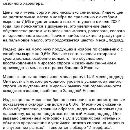
сезонного характера.
Цены на ячмень, сорго и рис несколько снизились. Индекс цен
на растительные масла в ноябре по сравнению с октябрем
вырос на 7,5% и достиг самого высокого уровня с июля 2022
года. Как поясняется в документе, это увеличение было
обусловлено ростом котировок пальмового, рапсового, соевого
и подсолнечного масел. Причем наиболее активно растут цены
на пальмовое масло, это продолжается шестой месяц подряд.
Индекс цен на молочную продукцию в ноябре по сравнению с
октябрем вырос на 0,6%. Больше всего выросли котировки
сухого молока, особенно цельного, что обусловлено
восстановлением мирового спроса и сезонным снижением
производства молока в странах Западной Европы.
Мировые цены на сливочное масло растут 14-й месяц подряд.
Они достигли нового рекордного уровня в условиях активного
спроса на внутренних и мировых рынках при ограниченности
складских запасов, особенно в Западной Европе.
Индекс цен на мясо в ноябре по сравнению с пересмотренным
показателем октября снизился на 0,8%. "Месячное снижение
было обусловлено, главным образом, падением мировых цен
на свинину, которое продолжается пятый месяц подряд. Оно
вызвано снижением котировок в ЕС в условиях значительных
объемов предложения и устойчиво низкого спроса на мировых
и внутренних рынках", - говорится в обзоре "Интерфакс".