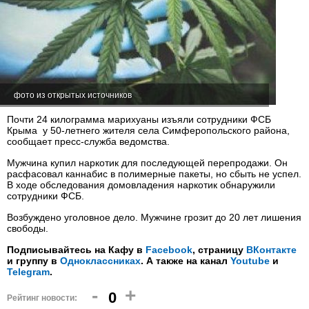
фото из открытых источников
Почти 24 килограмма марихуаны изъяли сотрудники ФСБ
Крыма у 50-летнего жителя села Симферопольского района,
сообщает пресс-служба ведомства.
Мужчина купил наркотик для последующей перепродажи. Он
расфасовал каннабис в полимерные пакеты, но сбыть не успел.
В ходе обследования домовладения наркотик обнаружили
сотрудники ФСБ.
Возбуждено уголовное дело. Мужчине грозит до 20 лет лишения
свободы.
Подписывайтесь на Кафу в
Facebook
, страницу
ВКонтакте
и группу в
Одноклассниках
. А также на канал
Youtube
и
Telegram
.
-
+
0
Рейтинг новости: