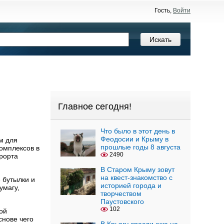
Гость,
Войти
Главное сегодня!
Что было в этот день в
Феодосии и Крыму в
м для
прошлые годы 8 августа
комплексов в
2490
урорта
В Старом Крыму зовут
на квест-знакомство с
 бутылки и
историей города и
умагу,
творчеством
Паустовского
102
ой
снове чего