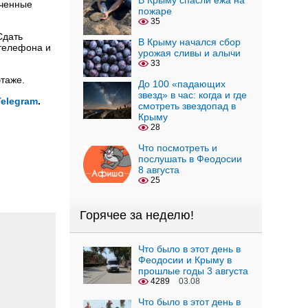
В Крыму спасли ежа на
ученные
пожаре
35
Сдать
В Крыму начался сбор
 телефона и
урожая сливы и алычи
33
этаже.
До 100 «падающих
звезд» в час: когда и где
Telegram
.
смотреть звездопад в
Крыму
28
Что посмотреть и
послушать в Феодосии
8 августа
25
Горячее за неделю!
Что было в этот день в
Феодосии и Крыму в
прошлые годы 3 августа
4289
03.08
Что было в этот день в