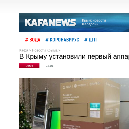
Крым: новости
Феодосии
# ВОДА
# КОРОНАВИРУС
# ДТП
Кафа
>
Новости Крыма
>
В Крыму установили первый аппар
06:04
23.01