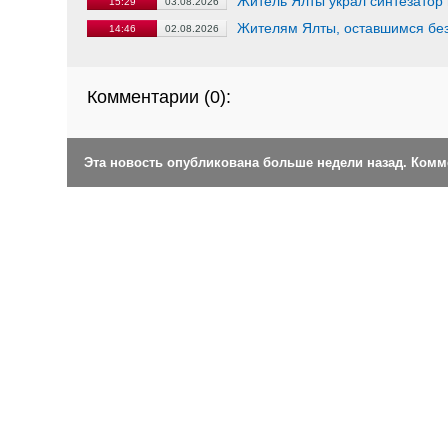
Житель Ялты украл синтезатор
15:29
03.08.2026
Жителям Ялты, оставшимся без
14:46
02.08.2026
Комментарии (
0
):
Эта новость опубликована больше недели назад. Ком