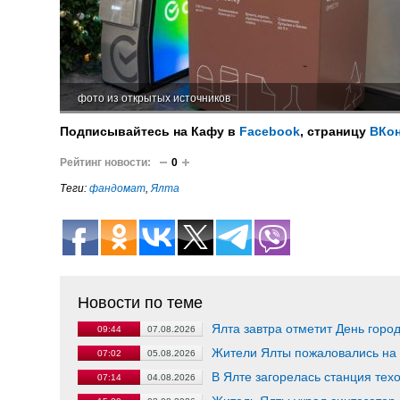
фото из открытых источников
Подписывайтесь на Кафу в
Facebook
, страницу
ВКон
Рейтинг новости:
0
Теги:
фандомат
,
Ялта
Новости по теме
Ялта завтра отметит День горо
09:44
07.08.2026
Жители Ялты пожаловались на
07:02
05.08.2026
В Ялте загорелась станция тех
07:14
04.08.2026