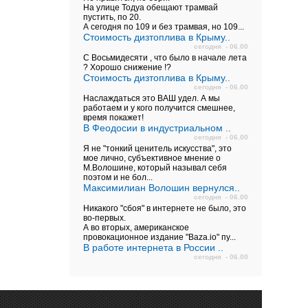
На улице Тодуа обещают трамвай
пустить, по 20.
А сегодня по 109 и без трамвая, но 109...
Стоимость дизтоплива в Крыму..
сегодня - 06.00
С Восьмидесяти , что было в начале лета
? Хорошо снижение !?
Стоимость дизтоплива в Крыму..
сегодня - 06.00
Наслаждаться это ВАШ удел. А мы
работаем и у кого получится смешнее,
время покажет!
В Феодосии в индустриальном ..
сегодня - 06.00
Я не "тонкий ценитель искусства", это
мое лично, субъективное мнение о
М.Волошине, который называл себя
поэтом и не бол...
Максимилиан Волошин вернулся..
сегодня - 06.00
Никакого "сбоя" в интернете не было, это
во-первых.
А во вторых, американское
провокационное издание "Baza.io" пу...
В работе интернета в России ..
сегодня - 06.00