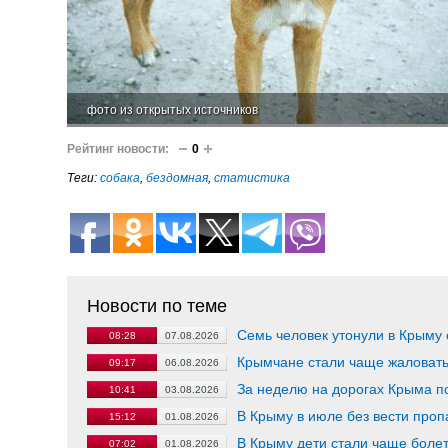
фото из открытых источников
Рейтинг новости:
0
Теги:
собака
,
бездомная
,
статистика
Новости по теме
Семь человек утонули в Крыму 
08:28
07.08.2026
Крымчане стали чаще жаловать
09:17
06.08.2026
За неделю на дорогах Крыма по
10:41
03.08.2026
В Крыму в июле без вести проп
15:12
01.08.2026
В Крыму дети стали чаще боле
07:02
01.08.2026