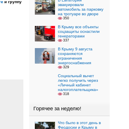
В Евпатории
те
и группу
эвакуировали
автомобиль за парковку
на тротуаре во дворе
350
В Крыму все объекты
соцзащиты оснастили
генераторами
337
В Крыму 9 августа
сохраняются
ограничения
энергоснабжения
329
Социальный вычет
легко получить через
«Личный кабинет
налогоплательщика»
318
Горячее за неделю!
Что было в этот день в
Феодосии и Крыму в