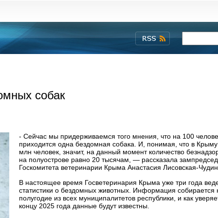
омных собак
- Сейчас мы придерживаемся того мнения, что на 100 челове
приходится одна бездомная собака. И, понимая, что в Крым
млн человек, значит, на данный момент количество безнадзо
на полуострове равно 20 тысячам, — рассказала зампредсе
Госкомитета ветеринарии Крыма Анастасия Лисовская-Чуди
В настоящее время Госветеринария Крыма уже три года вед
статистики о бездомных животных. Информация собирается 
полугодие из всех муниципалитетов республики, и как уверяет
концу 2025 года данные будут известны.