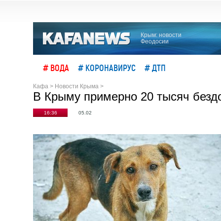
Крым: новости
Феодосии
# ВОДА
# КОРОНАВИРУС
# ДТП
Кафа
>
Новости Крыма
>
В Крыму примерно 20 тысяч безд
16:36
05.02