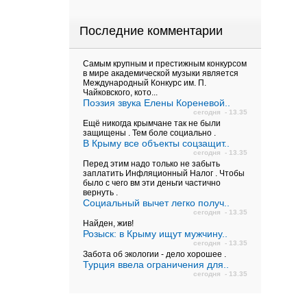
Последние комментарии
Самым крупным и престижным конкурсом
в мире академической музыки является
Международный Конкурс им. П.
Чайковского, кото...
Поэзия звука Елены Кореневой..
сегодня - 13.35
Ещё никогда крымчане так не были
защищены . Тем боле социально .
В Крыму все объекты соцзащит..
сегодня - 13.35
Перед этим надо только не забыть
заплатить Инфляционный Налог . Чтобы
было с чего вм эти деньги частично
вернуть .
Социальный вычет легко получ..
сегодня - 13.35
Найден, жив!
Розыск: в Крыму ищут мужчину..
сегодня - 13.35
Забота об экологии - дело хорошее .
Турция ввела ограничения для..
сегодня - 13.35