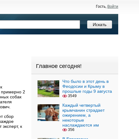
Гость,
Войти
Главное сегодня!
Что было в этот день в
Феодосии и Крыму в
к
прошлые годы 9 августа
у примерно 2
3549
рных собак
дателя
Каждый четвертый
нович.
крымчанин страдает
ожирением, а
ет сбор
некоторые
каждое
наслаждаются им
 эксперт, к
356