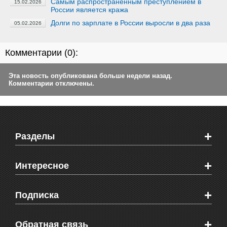
Самым распространенным преступлением в
15.02.2026
России является кража
Долги по зарплате в России выросли в два раза
05.02.2026
Комментарии (
0
):
Эта новость опубликована больше недели назад.
Комментарии отключены.
+
Разделы
Новости Феодосии
+
Интересное
Новости Крыма
Мировые новости
Видео о Феодосии
+
Подписка
Объявления
Веб-камеры Феодосии
Здоровье
Блоги феодосийцев
Печатная версия газеты "Кафа"
+
СМС мнения читателей
Обратная связь
Школы Феодосии