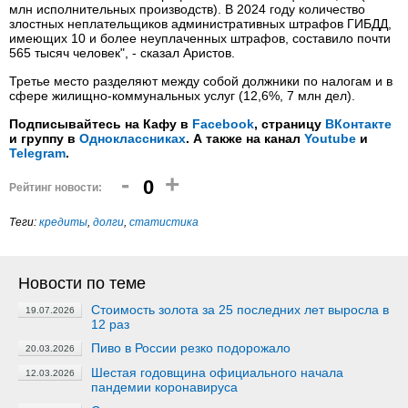
млн исполнительных производств). В 2024 году количество
злостных неплательщиков административных штрафов ГИБДД,
имеющих 10 и более неуплаченных штрафов, составило почти
565 тысяч человек", - сказал Аристов.
Третье место разделяют между собой должники по налогам и в
сфере жилищно-коммунальных услуг (12,6%, 7 млн дел).
Подписывайтесь на Кафу в
Facebook
, страницу
ВКонтакте
и группу в
Одноклассниках
. А также на канал
Youtube
и
Telegram
.
-
+
0
Рейтинг новости:
Теги:
кредиты
,
долги
,
статистика
Новости по теме
Стоимость золота за 25 последних лет выросла в
19.07.2026
12 раз
Пиво в России резко подорожало
20.03.2026
Шестая годовщина официального начала
12.03.2026
пандемии коронавируса