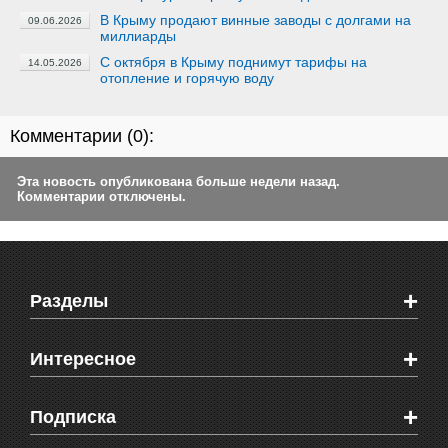
В Крыму продают винные заводы с долгами на
09.06.2026
миллиарды
С октября в Крыму поднимут тарифы на
14.05.2026
отопление и горячую воду
Комментарии (
0
):
Эта новость опубликована больше недели назад.
Комментарии отключены.
+
Разделы
Новости Феодосии
+
Интересное
Новости Крыма
Мировые новости
Видео о Феодосии
+
Подписка
Объявления
Веб-камеры Феодосии
Здоровье