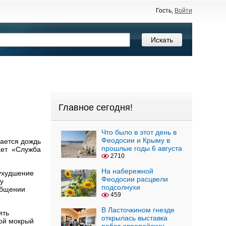
Гость,
Войти
Главное сегодня!
Что было в этот день в
Феодосии и Крыму в
дается дождь
прошлые годы 6 августа
ает «Служба
2710
На набережной
 ухудшение
Феодосии расцвели
у
подсолнухи
общении
459
В Ласточкином гнезде
ять
открылась выставка
ой мокрый