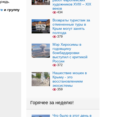
работ европейских
дождь.
художников XVIII – XIX
веков
те
и группу
434
Возвраты туристам за
отмененные туры в
Крым могут занять
полгода
379
Мэр Хиросимы в
годовщину
бомбардировки
выступил с критикой
России
372
Нашествие мошек в
Крыму - это
восстановлением
экосистемы
359
Горячее за неделю!
Что было в этот день в