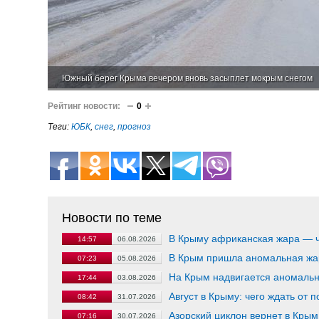
Южный берег Крыма вечером вновь засыплет мокрым снегом
Рейтинг новости:
0
Теги:
ЮБК
,
снег
,
прогноз
Новости по теме
В Крыму африканская жара — ч
14:57
06.08.2026
В Крым пришла аномальная жа
07:23
05.08.2026
На Крым надвигается аномаль
17:44
03.08.2026
Август в Крыму: чего ждать от 
08:42
31.07.2026
Азорский циклон вернет в Крым
07:16
30.07.2026