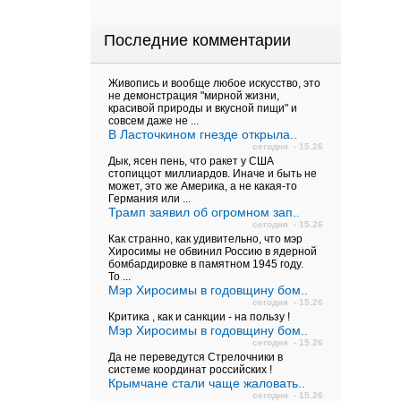
Последние комментарии
Живопись и вообще любое искусство, это
не демонстрация "мирной жизни,
красивой природы и вкусной пищи" и
совсем даже не ...
В Ласточкином гнезде открыла..
сегодня - 15.26
Дык, ясен пень, что ракет у США
стопиццот миллиардов. Иначе и быть не
может, это же Америка, а не какая-то
Германия или ...
Трамп заявил об огромном зап..
сегодня - 15.26
Как странно, как удивительно, что мэр
Хиросимы не обвинил Россию в ядерной
бомбардировке в памятном 1945 году.
То ...
Мэр Хиросимы в годовщину бом..
сегодня - 15.26
Критика , как и санкции - на пользу !
Мэр Хиросимы в годовщину бом..
сегодня - 15.26
Да не переведутся Стрелочники в
системе координат российских !
Крымчане стали чаще жаловать..
сегодня - 15.26