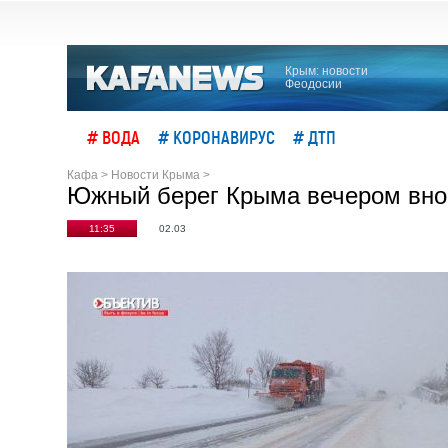
Крым: новости
Феодосии
# ВОДА
# КОРОНАВИРУС
# ДТП
Кафа
>
Новости Крыма
>
Южный берег Крыма вечером вно
11:35
02.03