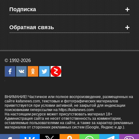
Мировые новости
Видео о Феодосии
+
Подписка
Объявления
Веб-камеры Феодосии
Здоровье
Блоги феодосийцев
Печатная версия газеты "Кафа"
+
СМС мнения читателей
Обратная связь
Школы Феодосии
RSS
Рекламодателям
Контактная информация
© 1992-2026
ВНИМАНИЕ! Частичное или полное воспроизведение, размещенных на
сайте kafanews.com, текстовых и фотографических материалов
приветствуется при условии активной, не закрытой для индексации
поисковиками гиперссылки на
https://kafanews.com
На настоящем ресурсе может присутствовать материал 18+
Администрация сайта не несет ответственность за комментарии,
оставляемые пользователями на сайте, а также за характер рекламных
материалов от сторонних рекламных систем (Google, Яндекс и др.).