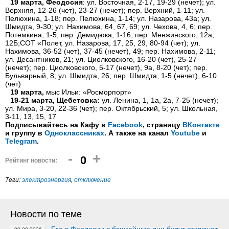
19 марта, Феодосия
: ул. Восточная, 2-17, 19-29 (нечет); ул.
Верхняя, 12-26 (чет), 23-27 (нечет); пер. Верхний, 1-11; ул.
Пелюхина, 1-18; пер. Пелюхина, 1-14; ул. Назарова, 43а; ул.
Шмидта, 9-30; ул. Нахимова, 64, 67, 69; ул. Чехова, 4, 6; пер.
Потемкина, 1-5; пер. Демидюка, 1-16; пер. Менжинского, 12а,
12Б;СОТ «Полет, ул. Назарова, 17, 25, 29, 80-94 (чет); ул.
Нахимова, 36-52 (чет), 37-45 (нечет), 49; пер. Нахимова, 2-11;
ул. Десантников, 21; ул. Циолковского, 16-20 (чет), 25-27
(нечет); пер. Циолковского, 5-17 (нечет), 9а, 8-20 (чет); пер.
Бульварный, 8; ул. Шмидта, 26; пер. Шмидта, 1-5 (нечет), 6-10
(чет)
19 марта,
мыс Ильи: «Росморпорт»
19-21 марта, Щебетовка:
ул. Ленина, 1, 1а, 2а, 7-25 (нечет);
ул. Мира, 3-20, 22-36 (чет); пер. Октябрьский, 5; ул. Школьная,
3-11, 13, 15, 17
Подписывайтесь на Кафу в
Facebook
, страницу
ВКонтакте
и группу в
Одноклассниках
. А также на канал
Youtube
и
Telegram
.
-
+
0
Рейтинг новости:
Теги:
электроэнергия
,
отключение
Новости по теме