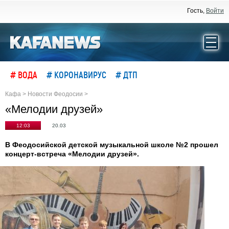
Гость,
Войти
# ВОДА
# КОРОНАВИРУС
# ДТП
Кафа
>
Новости Феодосии
>
«Мелодии друзей»
12:03
20.03
В Феодосийской детской музыкальной школе №2 прошел
концерт-встреча «Мелодии друзей».