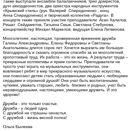
Также выступали ансамбли балалаечников, трио домристов,
дуэт аккордеонистов, два оркестра народных инструментов
«Крымский стиль» (рук. Валерий Спиридоненко , конц.
Анна Спиридоненко) и творческий коллектив «Радуга». В
концерте также приняли участие преподаватели: Асан Халилов,
Ришат Сейдаметов, Татьяна Смык, Светлана Стебунова,
концертмейстер Михаил Маркелов, ведущая Елена Литвинова.
Многолетняя, настоящая, проверенная временем дружба
Галины Александровны, Елены Федоровны и Светланы
Анатольевны длится сорок лет. Хочется выразить им большую
благодарность и сказать огромное спасибо за их многолетний,
кропотливый труд. Их работа – это их жизнь. А результат труда –
прекрасные коллективы и яркие солисты. Преподаватели не
просто учат играть на музыкальных инструментах, они
вовлекают ребят в мир прекрасного музыкального искусства,
они помогают детям стать образованными людьми с любящими
сердцами и огромной душой! Они учат быть воспитанными,
чуткими, уважать старших, любить близких и родных, учат быть
неравнодушными, настоящими, умеющими дружить. И это
здорово!
Дружба - это только счастье,
Дружба - у людей одна.
С дружбой не страшны ненастья,
С дружбой - жизнь весной полна!
Ольга Былеева