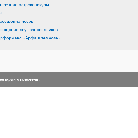
ь летние астроканикулы
ы
посещение лесов
осещение двух заповедников
перформанс «Арфа в темноте»
ментарии отключены.