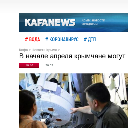
Крым: новости
Феодосии
# ВОДА
# КОРОНАВИРУС
# ДТП
Кафа
>
Новости Крыма
>
В начале апреля крымчане могут
16:46
26.03