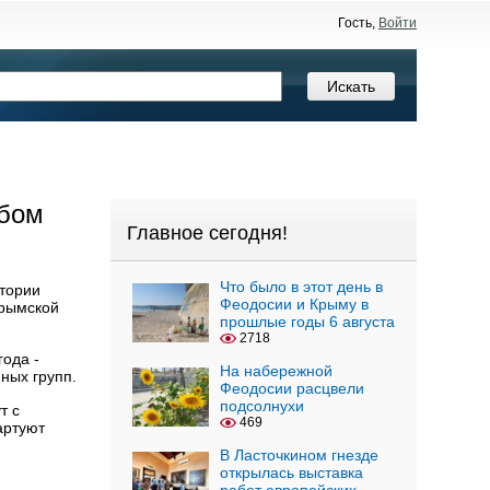
Гость,
Войти
ебом
Главное сегодня!
Что было в этот день в
тории
Феодосии и Крыму в
Крымской
прошлые годы 6 августа
2718
года -
На набережной
ных групп.
Феодосии расцвели
подсолнухи
т с
469
артуют
В Ласточкином гнезде
открылась выставка