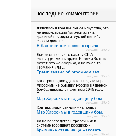
Последние комментарии
Живопись и вообще любое искусство, это
не демонстрация "мирной жизни,
красивой природы и вкусной пищи" и
совсем даже не ...
В Ласточкином гнезде открыла..
сегодня - 15.40
Дык, ясен пень, что ракет у США
стопиццот миллиардов. Иначе и быть не
может, это же Америка, а не какая-то
Германия или ...
Трамп заявил об огромном зап..
сегодня - 15.40
Как странно, как удивительно, что мэр
Хиросимы не обвинил Россию в ядерной
бомбардировке в памятном 1945 году.
То ...
Мэр Хиросимы в годовщину бом..
сегодня - 15.40
Критика , как и санкции - на пользу !
Мэр Хиросимы в годовщину бом..
сегодня - 15.40
Да не переведутся Стрелочники в
системе координат российских !
Крымчане стали чаще жаловать..
сегодня - 15.40