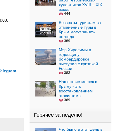
работ европейских
художников XVIII – XIX
веков
444
:00.
Возвраты туристам за
отмененные туры в
Крым могут занять
полгода
389
Мэр Хиросимы в
годовщину
бомбардировки
выступил с критикой
России
Telegram
.
383
Нашествие мошек в
Крыму - это
восстановлением
экосистемы
369
Горячее за неделю!
Что было в этот день в