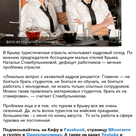
фото из открытых источников
В Крыму туристическая отрасль испытывает кадровый голод. По
мнению председателя Ассоциации малых отелей Крыма
Натальи Стамбульниковой, дефицит работников — вечная
проблема отрасли.
«Локально вопрос с нехваткой кадров решается. Главное — не
бояться брать студентов, не бояться их обучать, не бояться
работать с молодежью, не искать только опытных сотрудников.
Можно также привлекать материковых студентов, брать их на
стажировки», — считает Стамбульникова.
Проблема еще и в том, что туризм в Крыму все же очень
сезонный. Да, есть волна туристов на майские праздники,
большинство - с июня по конец августа. То есть работа в сфере
туризма не постоянная.
Подписывайтесь на Кафу в
Facebook
, страницу
ВКонтакте
и группу в
Одноклассниках
. А также на канал
Youtube
и