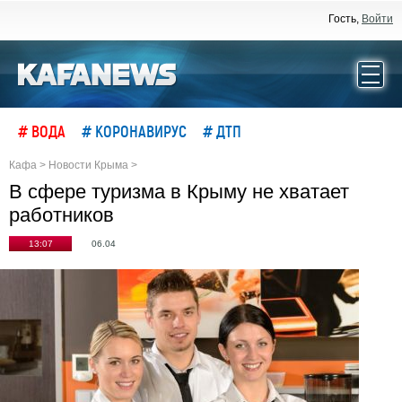
Гость,
Войти
# ВОДА
# КОРОНАВИРУС
# ДТП
Кафа
>
Новости Крыма
>
В сфере туризма в Крыму не хватает
работников
13:07
06.04