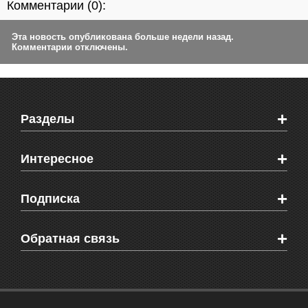
Комментарии (
0
):
Эта новость опубликована больше недели назад.
Комментарии отключены.
+
Разделы
Новости Феодосии
+
Интересное
Новости Крыма
Мировые новости
Видео о Феодосии
+
Подписка
Объявления
Веб-камеры Феодосии
Здоровье
Блоги феодосийцев
Печатная версия газеты "Кафа"
+
СМС мнения читателей
Обратная связь
Школы Феодосии
RSS
Рекламодателям
Контактная информация