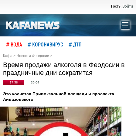
Гость,
Войти
# ВОДА
# КОРОНАВИРУС
# ДТП
Кафа
>
Новости Феодосии
>
Время продажи алкоголя в Феодосии в
праздничные дни сократится
17:58
30.04
Это коснется Привокзальной площади и проспекта
Айвазовского