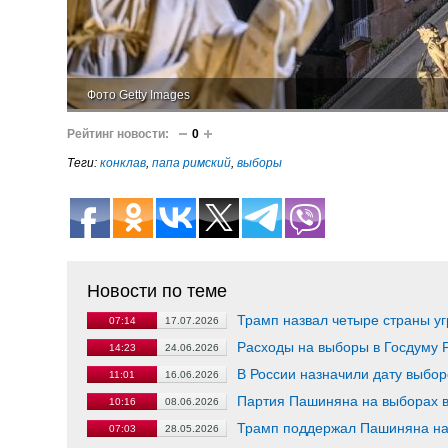
Фото Getty Images
Рейтинг новости:
0
Теги:
конклав
,
папа римский
,
выборы
Новости по теме
Трамп назвал четыре страны у
07:14
17.07.2026
Расходы на выборы в Госдуму Р
14:23
24.06.2026
В России назначили дату выбор
11:01
16.06.2026
Партия Пашиняна на выборах в
10:16
08.06.2026
Трамп поддержал Пашиняна на
07:03
28.05.2026