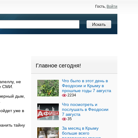
Гость,
Войти
Главное сегодня!
Что было в этот день в
апеллу, не
Феодосии и Крыму в
е СМИ.
прошлые годы 7 августа
2234
 черный дым,
.
Что посмотреть и
послушать в Феодосии
ойдет уже в
7 августа
35
ранить тайну
За месяц в Крыму
больше всего