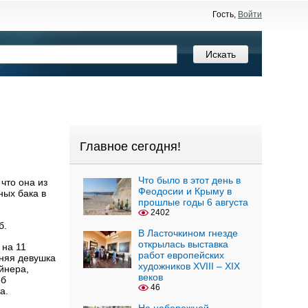
Гость,
Войти
Главное сегодня!
Что было в этот день в
что она из
Феодосии и Крыму в
ных бака в
прошлые годы 6 августа
2402
б.
В Ласточкином гнезде
открылась выставка
 на 11
работ европейских
няя девушка
художников XVIII – XIX
йнера,
веков
рб
46
а.