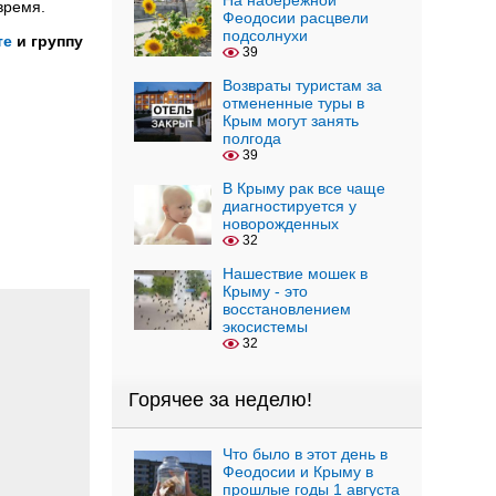
На набережной
время.
Феодосии расцвели
подсолнухи
те
и группу
39
Возвраты туристам за
отмененные туры в
Крым могут занять
полгода
39
В Крыму рак все чаще
диагностируется у
новорожденных
32
Нашествие мошек в
Крыму - это
восстановлением
экосистемы
32
Горячее за неделю!
Что было в этот день в
Феодосии и Крыму в
прошлые годы 1 августа