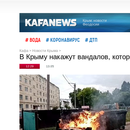
Крым: новости
Феодосии
# ВОДА
# КОРОНАВИРУС
# ДТП
Кафа
>
Новости Крыма
>
В Крыму накажут вандалов, котор
12:29
13.05