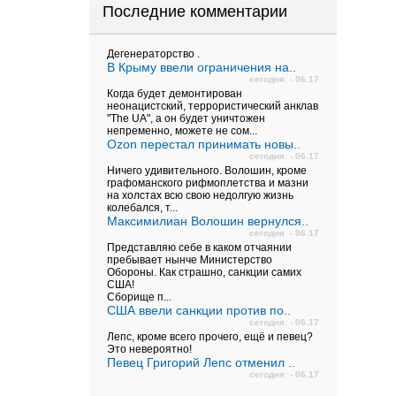
Последние комментарии
Дегенераторство .
В Крыму ввели ограничения на..
сегодня - 06.17
Когда будет демонтирован
неонацистский, террористический анклав
"The UA", а он будет уничтожен
непременно, можете не сом...
Ozon перестал принимать новы..
сегодня - 06.17
Ничего удивительного. Волошин, кроме
графоманского рифмоплетства и мазни
на холстах всю свою недолгую жизнь
колебался, т...
Максимилиан Волошин вернулся..
сегодня - 06.17
Представляю себе в каком отчаянии
пребывает нынче Министерство
Обороны. Как страшно, санкции самих
США!
Сборище п...
США ввели санкции против по..
сегодня - 06.17
Лепс, кроме всего прочего, ещё и певец?
Это невероятно!
Певец Григорий Лепс отменил ..
сегодня - 06.17