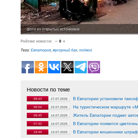
фото из открытых источников
Рейтинг новости:
0
Теги:
Евпатория
,
мусорный бак
,
поджог
Новости по теме
В Евпатории установили таксоф
08:43
17.07.2026
На туристическом маршруте «М
06:04
15.07.2026
Житель Евпатории поджег автом
09:45
14.07.2026
В Евпатории появится цветочн
07:42
14.07.2026
В Евпатории мошенники штраф
19:49
13.07.2026