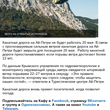
фото из открытых источников
Канатная дорога на Ай-Петри не будет работать 20 мая В связи
с прогнозируемым сильным ветром канатная дорога на Ай-
Петри будет закрыта для посещения 20 мая. Работу канатной
дороги приостанавливают, если порывы ветра достигают более
12 м/с.
По данным Крымского управления по гидрометеорологии и
мониторингу окружающей среды,завтра ожидается штормовой
ветер порывами 22–27 метров в секунду. «Это правило
безопасности, которому мы строго следуем, чтобы защитить
наших гостей», — отметили в Туристическом центре Ай-Петри.
Канатная дорога вновь примет посетителей, когда позволит
погода.
Подписывайтесь на Кафу в
Facebook
, страницу
ВКонтакте
и группу в
Одноклассниках
. А также на канал
Youtube
и
Telegram
.