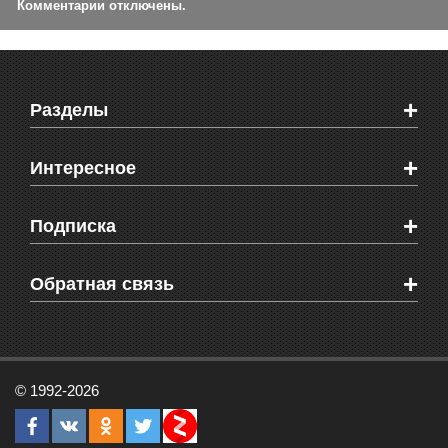
Комментарии отключены.
+
Разделы
Новости Феодосии
+
Интересное
Новости Крыма
Мировые новости
Видео о Феодосии
+
Подписка
Объявления
Веб-камеры Феодосии
Здоровье
Блоги феодосийцев
Печатная версия газеты "Кафа"
+
СМС мнения читателей
Обратная связь
Школы Феодосии
RSS
Рекламодателям
Контактная информация
© 1992-2026