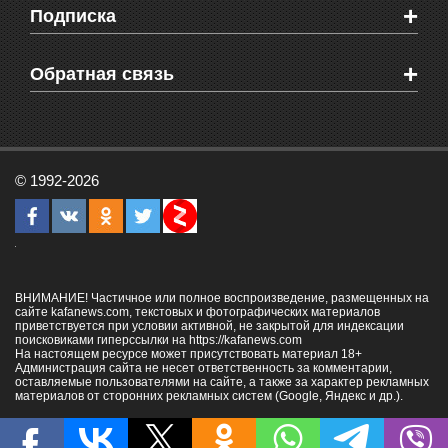
+
Подписка
Объявления
Веб-камеры Феодосии
Здоровье
Блоги феодосийцев
Печатная версия газеты "Кафа"
+
СМС мнения читателей
Обратная связь
Школы Феодосии
RSS
Рекламодателям
Контактная информация
© 1992-2026
ВНИМАНИЕ! Частичное или полное воспроизведение, размещенных на
сайте kafanews.com, текстовых и фотографических материалов
приветствуется при условии активной, не закрытой для индексации
поисковиками гиперссылки на
https://kafanews.com
На настоящем ресурсе может присутствовать материал 18+
Администрация сайта не несет ответственность за комментарии,
оставляемые пользователями на сайте, а также за характер рекламных
материалов от сторонних рекламных систем (Google, Яндекс и др.).