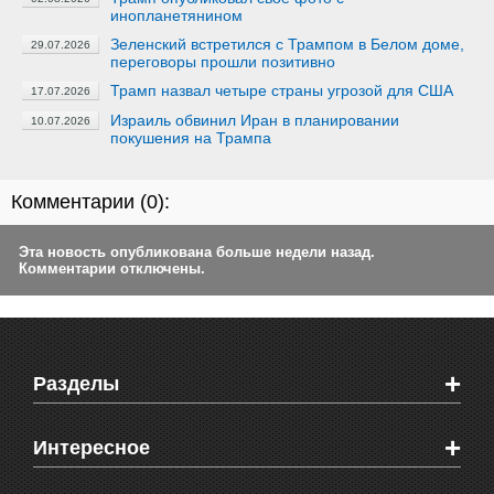
инопланетянином
Зеленский встретился с Трампом в Белом доме,
29.07.2026
переговоры прошли позитивно
Трамп назвал четыре страны угрозой для США
17.07.2026
Израиль обвинил Иран в планировании
10.07.2026
покушения на Трампа
Комментарии (
0
):
Эта новость опубликована больше недели назад.
Комментарии отключены.
+
Разделы
Новости Феодосии
+
Интересное
Новости Крыма
Мировые новости
Видео о Феодосии