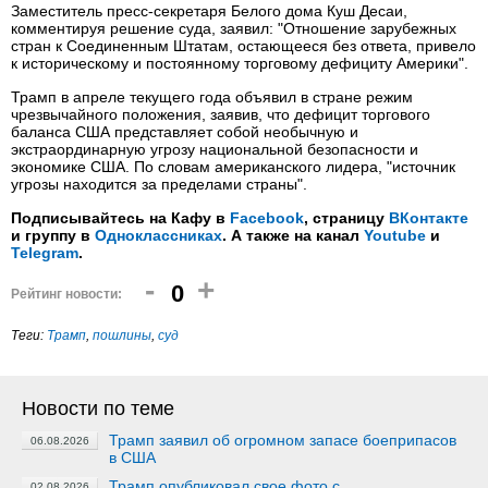
Заместитель пресс-секретаря Белого дома Куш Десаи,
комментируя решение суда, заявил: "Отношение зарубежных
стран к Соединенным Штатам, остающееся без ответа, привело
к историческому и постоянному торговому дефициту Америки".
Трамп в апреле текущего года объявил в стране режим
чрезвычайного положения, заявив, что дефицит торгового
баланса США представляет собой необычную и
экстраординарную угрозу национальной безопасности и
экономике США. По словам американского лидера, "источник
угрозы находится за пределами страны".
Подписывайтесь на Кафу в
Facebook
, страницу
ВКонтакте
и группу в
Одноклассниках
. А также на канал
Youtube
и
Telegram
.
-
+
0
Рейтинг новости:
Теги:
Трамп
,
пошлины
,
суд
Новости по теме
Трамп заявил об огромном запасе боеприпасов
06.08.2026
в США
Трамп опубликовал свое фото с
02.08.2026