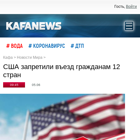
Гость,
Войти
# ВОДА
# КОРОНАВИРУС
# ДТП
Кафа
>
Новости Мира
>
США запретили въезд гражданам 12
стран
09:45
05.06