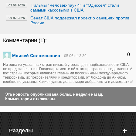
Фильмы "Человек-паук 4" и "Одиссея" стали
03.08.2026
самыми кассовыми в США
Сенат США поддержал проект о санкциях против
29.07.2026
России
Комментарии (
1
):
0
Моисей Соломонович
05.06 в 13:39
Ни одна из указанных стран никакой угрозы, для нацбезопасности США,
не представляет и в Госдепартаменте об этом прекрасно осведомлены. А
вот страны, которые являются главными пособниками международного
терроризма, их покровителями и кредиторами, от Лондона до Анкары,
вообще не указаны. Какие чудные дела в мире добра, света и демократии!
Эта новость опубликована больше недели назад.
Комментарии отключены.
+
Разделы