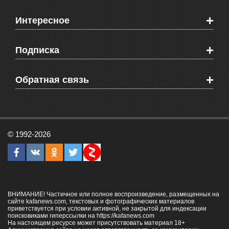
Новости Феодосии
+
Интересное
Новости Крыма
Мировые новости
Видео о Феодосии
+
Подписка
Объявления
Веб-камеры Феодосии
Здоровье
Блоги феодосийцев
Печатная версия газеты "Кафа"
+
СМС мнения читателей
Обратная связь
Школы Феодосии
RSS
Рекламодателям
Контактная информация
© 1992-2026
ВНИМАНИЕ! Частичное или полное воспроизведение, размещенных на
сайте kafanews.com, текстовых и фотографических материалов
приветствуется при условии активной, не закрытой для индексации
поисковиками гиперссылки на
https://kafanews.com
На настоящем ресурсе может присутствовать материал 18+