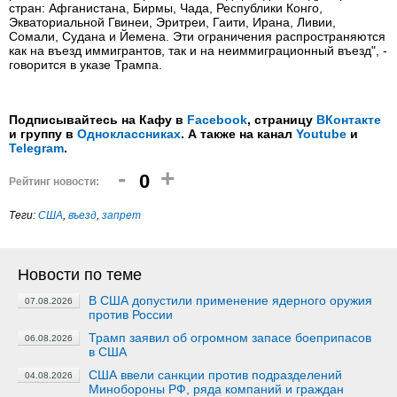
стран: Афганистана, Бирмы, Чада, Республики Конго,
Экваториальной Гвинеи, Эритреи, Гаити, Ирана, Ливии,
Сомали, Судана и Йемена. Эти ограничения распространяются
как на въезд иммигрантов, так и на неиммиграционный въезд", -
говорится в указе Трампа.
Подписывайтесь на Кафу в
Facebook
, страницу
ВКонтакте
и группу в
Одноклассниках
. А также на канал
Youtube
и
Telegram
.
-
+
0
Рейтинг новости:
Теги:
США
,
въезд
,
запрет
Новости по теме
В США допустили применение ядерного оружия
07.08.2026
против России
Трамп заявил об огромном запасе боеприпасов
06.08.2026
в США
США ввели санкции против подразделений
04.08.2026
Минобороны РФ, ряда компаний и граждан