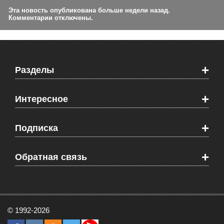
Эта новость опубликована больше недели назад.
Комментарии отключены.
+
Разделы
Новости Феодосии
+
Интересное
Новости Крыма
Мировые новости
Видео о Феодосии
+
Подписка
Объявления
Веб-камеры Феодосии
Здоровье
Блоги феодосийцев
Печатная версия газеты "Кафа"
+
СМС мнения читателей
Обратная связь
Школы Феодосии
RSS
Рекламодателям
Контактная информация
© 1992-2026