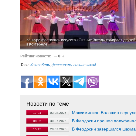
Конкурс-фестиваль искусств «Сияние Звезд» собирает друзей
в Коктебеле
Рейтинг новости:
0
Теги:
Коктебель
,
фестиваль
,
сияние звезд
Новости по теме
Максимилиан Волошин вернулс
17:04
03.08.2026
В Феодосии прошел полуфинал 
08:05
30.07.2026
В Феодосии завершился шахма
15:13
28.07.2026