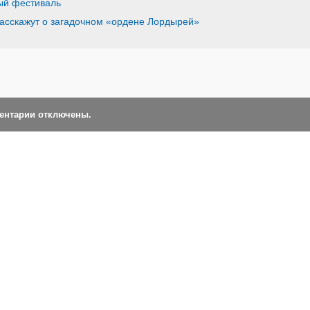
ый фестиваль
асскажут о загадочном «ордене Лордырей»
ментарии отключены.