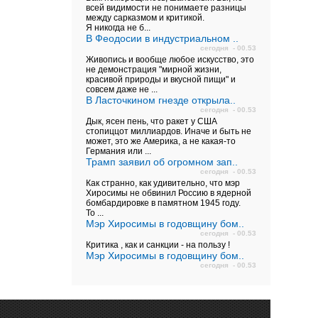
всей видимости не понимаете разницы
между сарказмом и критикой.
Я никогда не б...
В Феодосии в индустриальном ..
сегодня - 00.53
Живопись и вообще любое искусство, это
не демонстрация "мирной жизни,
красивой природы и вкусной пищи" и
совсем даже не ...
В Ласточкином гнезде открыла..
сегодня - 00.53
Дык, ясен пень, что ракет у США
стопиццот миллиардов. Иначе и быть не
может, это же Америка, а не какая-то
Германия или ...
Трамп заявил об огромном зап..
сегодня - 00.53
Как странно, как удивительно, что мэр
Хиросимы не обвинил Россию в ядерной
бомбардировке в памятном 1945 году.
То ...
Мэр Хиросимы в годовщину бом..
сегодня - 00.53
Критика , как и санкции - на пользу !
Мэр Хиросимы в годовщину бом..
сегодня - 00.53