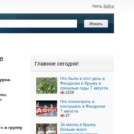
Гость,
Войти
е
Главное сегодня!
Что было в этот день в
урса-
Феодосии и Крыму в
прошлые годы 7 августа
2228
ивы,
и
Что посмотреть и
послушать в Феодосии
7 августа
27
За месяц в Крыму
те
и группу
больше всего