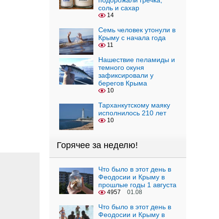
подорожали гречка,
соль и сахар
14
Семь человек утонули в
Крыму с начала года
11
Нашествие пеламиды и
темного окуня
зафиксировали у
берегов Крыма
10
Тарханкутскому маяку
исполнилось 210 лет
10
Горячее за неделю!
Что было в этот день в
Феодосии и Крыму в
прошлые годы 1 августа
4957
01.08
Что было в этот день в
Феодосии и Крыму в