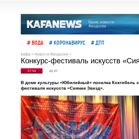
Крым: новости
Феодосии
# ВОДА
# КОРОНАВИРУС
# ДТП
Кафа
>
Новости Феодосии
>
Конкурс-фестиваль искусств «Сия
07:54
02.07
В доме культуры «Юбилейный» поселка Коктебель с
фестиваля искусств «Сияние Звезд».