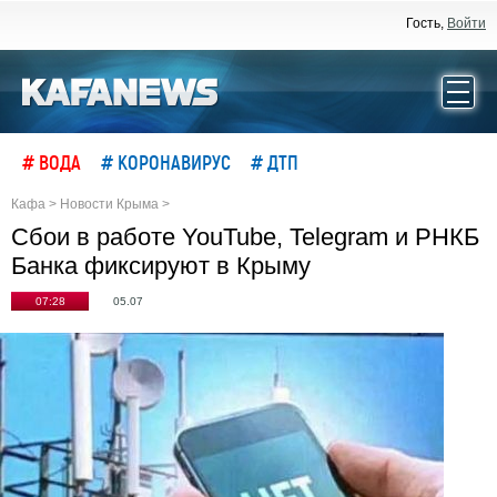
Гость,
Войти
# ВОДА
# КОРОНАВИРУС
# ДТП
Кафа
>
Новости Крыма
>
Сбои в работе YouTube, Telegram и РНКБ
Банка фиксируют в Крыму
07:28
05.07