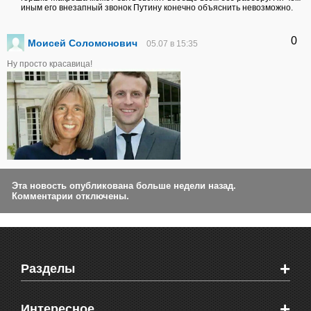
иным его внезапный звонок Путину конечно объяснить невозможно.
0
Моисей Соломонович
05.07 в 15:35
Ну просто красавица!
Эта новость опубликована больше недели назад.
Комментарии отключены.
+
Разделы
Новости Феодосии
+
Интересное