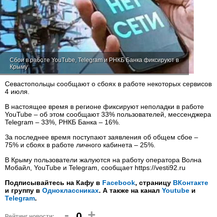
Сбои в работе YouTube, Telegram и РНКБ Банка фиксируют в
Крыму
Севастопольцы сообщают о сбоях в работе некоторых сервисов
4 июля.
В настоящее время в регионе фиксируют неполадки в работе
YouTube – об этом сообщают 33% пользователей, мессенджера
Telegram – 33%, РНКБ Банка – 16%.
За последнее время поступают заявления об общем сбое –
75% и сбоях в работе личного кабинета – 25%.
В Крыму пользователи жалуются на работу оператора Волна
Мобайл, YouTube и Telegram, сообщает https://vesti92.ru
Подписывайтесь на Кафу в
Facebook
, страницу
ВКонтакте
и группу в
Одноклассниках
. А также на канал
Youtube
и
Telegram
.
-
+
0
Рейтинг новости: