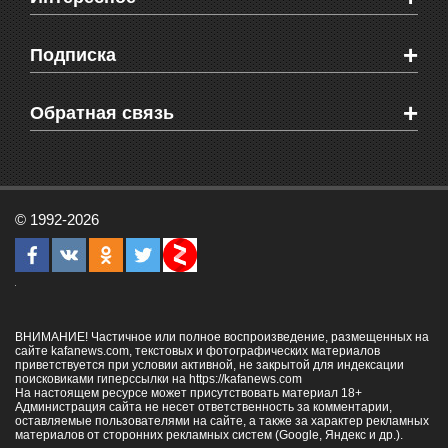
Новости Крыма
Мировые новости
Видео о Феодосии
+
Подписка
Объявления
Веб-камеры Феодосии
Здоровье
Блоги феодосийцев
Печатная версия газеты "Кафа"
+
СМС мнения читателей
Обратная связь
Школы Феодосии
RSS
Рекламодателям
Контактная информация
© 1992-2026
ВНИМАНИЕ! Частичное или полное воспроизведение, размещенных на
сайте kafanews.com, текстовых и фотографических материалов
приветствуется при условии активной, не закрытой для индексации
поисковиками гиперссылки на
https://kafanews.com
На настоящем ресурсе может присутствовать материал 18+
Администрация сайта не несет ответственность за комментарии,
оставляемые пользователями на сайте, а также за характер рекламных
материалов от сторонних рекламных систем (Google, Яндекс и др.).