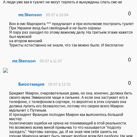
А люди уже как в туалет не могут терпеть и вынуждены слать смс-ки
0
mr.Stenson
05.07 в 10:04
Вон в смс Маргарита *** предлагает и при исполкоме построить туалет
При Украине вход был свободный и не было охраны
Я пару раз заходил по этому важному делу. На третьем этаже кажется
был мужской
на втором женский
Туристы естественно не знали, что так можно было. И бесплатно
0
mr.Stenson
05.07 в 11:37
0
Биостанция
05.07 в 12:31
Бриджит Макрон, очаровательная дама, но она, конечно, должна бить
своего мужа Эммануэля чаще и сильнее. А если она застукает его в
телефоне, с телефоном в сортире, то вероятно в этих случаях она
должна лупить его безжалостно, потому что скорее всего Макрон
мурлычит с Путиным.
И президент Франции господин Макрон как выяснилось большой
мастер
политических ошибок ни хрена не понимающий в этой реальности.
Но возможно всему виной привычка то что называется "подолгу
заседать". Чертовы запоры, да. И не зная чем себя занять на
горшке Макроша может быть звонит вообще всем без разбору. Ни чем