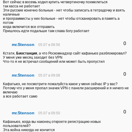
Вот сейчас в восемь ходил купить четвертиночку похмелиться
так касса не работает
Эти русские конечно больные - нет чтобы записать в тетрадочку и взять
наличные
и программисты у них больные - нет чтобы отсканировать в память а
потом
когда включится все отправить
Пришлось идти подальше там слава богу работает
0
mr.Stenson
05.07 в 08:56
Кстати,
Биостанция
, а что Роскомнадзор сайт кафаньюз разблокировал?
У меня уже месяц заходит без VPN
Что-то я не встречал сообщений или может быть пропустил
0
mr.Stenson
05.07 в 09:08
Кафатьюз, не посмотрите пожалуйста какое у меня сейчас IP у вас?
Потому что у меня пропал значек VPN c панели расширений и я ничего не
включаю
а все работает само
0
mr.Stenson
05.07 в 09:50
Кафаньюз, когда вы наконец откроете регистрацию новых
пользователей?
Эта война никогда не кончится