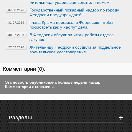
жительница, ударившая сожителя ножом
Государственный пожарный надзор по городу
04.08.2026
Феодосии предупреждает!
Глава Крыма приезжал в Феодосию, чтобы
31.07.2026
посмотреть как у нас тут дела
В Феодосии обсудили итоги работы отдела
30.07.2026
закупок
Жительницу Феодосии осудили за поддельное
27.07.2026
водительское удостоверение
Комментарии (
0
):
Эта новость опубликована больше недели назад.
Комментарии отключены.
+
Разделы
Новости Феодосии