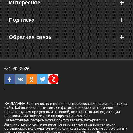
+
Интересное
Новости Крыма
Мировые новости
Видео о Феодосии
+
Подписка
Объявления
Веб-камеры Феодосии
Здоровье
Блоги феодосийцев
Печатная версия газеты "Кафа"
+
СМС мнения читателей
Обратная связь
Школы Феодосии
RSS
Рекламодателям
Контактная информация
© 1992-2026
ВНИМАНИЕ! Частичное или полное воспроизведение, размещенных на
сайте kafanews.com, текстовых и фотографических материалов
приветствуется при условии активной, не закрытой для индексации
поисковиками гиперссылки на
https://kafanews.com
На настоящем ресурсе может присутствовать материал 18+
Администрация сайта не несет ответственность за комментарии,
оставляемые пользователями на сайте, а также за характер рекламных
материалов от сторонних рекламных систем (Google, Яндекс и др.).