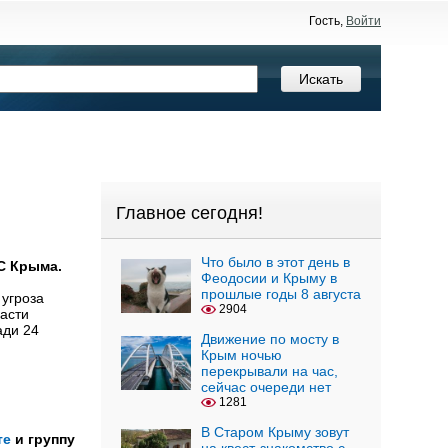
Гость,
Войти
Главное сегодня!
Что было в этот день в
С Крыма.
Феодосии и Крыму в
прошлые годы 8 августа
 угроза
2904
асти
ади 24
Движение по мосту в
Крым ночью
перекрывали на час,
сейчас очереди нет
1281
В Старом Крыму зовут
те
и группу