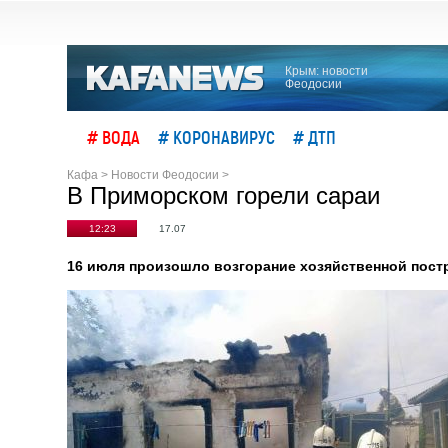
Крым: новости
Феодосии
# ВОДА
# КОРОНАВИРУС
# ДТП
Кафа
>
Новости Феодосии
>
В Приморском горели сараи
12:23
17.07
16 июля произошло возгорание хозяйственной пост