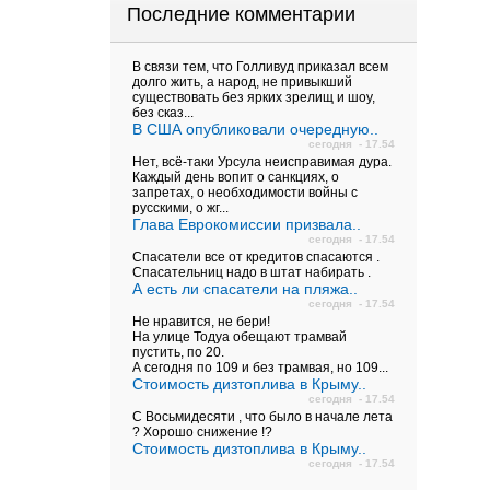
Последние комментарии
В связи тем, что Голливуд приказал всем
долго жить, а народ, не привыкший
существовать без ярких зрелищ и шоу,
без сказ...
В США опубликовали очередную..
сегодня - 17.54
Нет, всё-таки Урсула неисправимая дура.
Каждый день вопит о санкциях, о
запретах, о необходимости войны с
русскими, о жг...
Глава Еврокомиссии призвала..
сегодня - 17.54
Спасатели все от кредитов спасаются .
Спасательниц надо в штат набирать .
А есть ли спасатели на пляжа..
сегодня - 17.54
Не нравится, не бери!
На улице Тодуа обещают трамвай
пустить, по 20.
А сегодня по 109 и без трамвая, но 109...
Стоимость дизтоплива в Крыму..
сегодня - 17.54
С Восьмидесяти , что было в начале лета
? Хорошо снижение !?
Стоимость дизтоплива в Крыму..
сегодня - 17.54