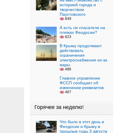
на квест-знакомство с
историей города и
творчеством
Паустовского
649
А есть ли спасатели на
пляжах Феодосии?
623
В Крыму продолжают
действовать
ограничения
электроснабжения из-за
жары
486
Главное управление
ФССП сообщает об
изменении реквизитов
467
Горячее за неделю!
Что было в этот день в
Феодосии и Крыму в
прошлые годы 3 августа