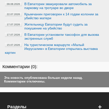
В Евпатории эвакуировали автомобиль за
09.08.2026
парковку на тротуаре во дворе
Крымчанин приговорен к 14 годам колонии за
22.07.2026
убийство матери
Жительницу Евпатории будут судить за
17.07.2026
покушение на убийство
В Евпатории установили таксофон для вызова
17.07.2026
экстренных служб
На туристическом маршруте «Малый
15.07.2026
Иерусалим» в Евпатории открылась выставка
картин
Комментарии (
0
):
Эта новость опубликована больше недели назад.
Комментарии отключены.
+
Разделы