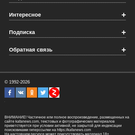
Новости Феодосии
+
Интересное
Новости Крыма
Мировые новости
Видео о Феодосии
+
Подписка
Объявления
Веб-камеры Феодосии
Здоровье
Блоги феодосийцев
Печатная версия газеты "Кафа"
+
СМС мнения читателей
Обратная связь
Школы Феодосии
RSS
Рекламодателям
Контактная информация
© 1992-2026
ВНИМАНИЕ! Частичное или полное воспроизведение, размещенных на
сайте kafanews.com, текстовых и фотографических материалов
приветствуется при условии активной, не закрытой для индексации
поисковиками гиперссылки на
https://kafanews.com
На настоящем ресурсе может присутствовать материал 18+