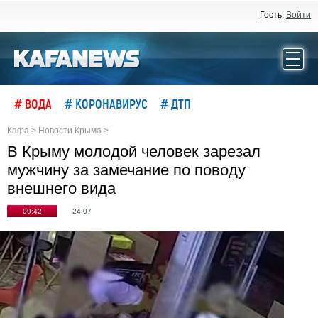
Гость,
Войти
# ВОДА
# КОРОНАВИРУС
# ДТП
Кафа
>
Новости Крыма
>
В Крыму молодой человек зарезал
мужчину за замечание по поводу
внешнего вида
09:42
24.07