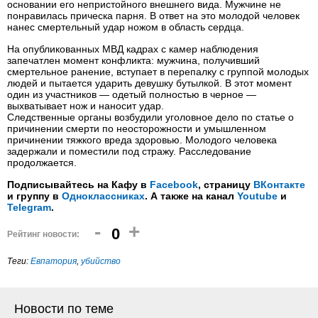
основании его непристойного внешнего вида. Мужчине не
понравилась прическа парня. В ответ на это молодой человек
нанес смертельный удар ножом в область сердца.
На опубликованных МВД кадрах с камер наблюдения
запечатлен момент конфликта: мужчина, получивший
смертельное ранение, вступает в перепалку с группой молодых
людей и пытается ударить девушку бутылкой. В этот момент
один из участников — одетый полностью в черное —
выхватывает нож и наносит удар.
Следственные органы возбудили уголовное дело по статье о
причинении смерти по неосторожности и умышленном
причинении тяжкого вреда здоровью. Молодого человека
задержали и поместили под стражу. Расследование
продолжается.
Подписывайтесь на Кафу в
Facebook
, страницу
ВКонтакте
и группу в
Одноклассниках
. А также на канал
Youtube
и
Telegram
.
-
+
0
Рейтинг новости:
Теги:
Евпатория
,
убийство
Новости по теме