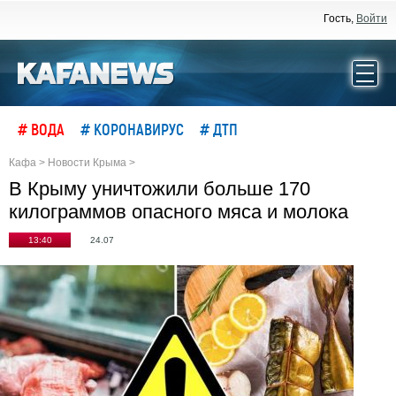
Гость,
Войти
# ВОДА
# КОРОНАВИРУС
# ДТП
Кафа
>
Новости Крыма
>
В Крыму уничтожили больше 170
килограммов опасного мяса и молока
13:40
24.07