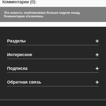
Комментарии (
0
):
Эта новость опубликована больше недели назад.
Комментарии отключены.
+
Разделы
Новости Феодосии
+
Интересное
Новости Крыма
Мировые новости
Видео о Феодосии
+
Подписка
Объявления
Веб-камеры Феодосии
Здоровье
Блоги феодосийцев
Печатная версия газеты "Кафа"
+
СМС мнения читателей
Обратная связь
Школы Феодосии
RSS
Рекламодателям
Контактная информация