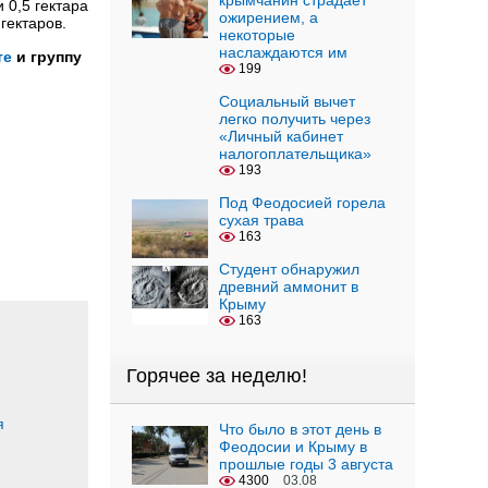
крымчанин страдает
 0,5 гектара
ожирением, а
гектаров.
некоторые
наслаждаются им
те
и группу
199
Социальный вычет
легко получить через
«Личный кабинет
налогоплательщика»
193
Под Феодосией горела
сухая трава
163
Студент обнаружил
древний аммонит в
Крыму
163
Горячее за неделю!
я
Что было в этот день в
Феодосии и Крыму в
прошлые годы 3 августа
4300
03.08