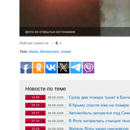
фото из открытых источников
Рейтинг новости:
0
Теги:
Керчь
,
Митридат
,
пожар
Новости по теме
Сразу два пожара тушат в Бах
14:59
08.08.2026
В Крыму спасли ежа на пожаре
08:13
08.08.2026
Автомобиль загорелся под Сим
16:07
06.08.2026
В Ялте загорелась станция тех
07:14
04.08.2026
Житель Ялты украл синтезатор
15:29
03.08.2026