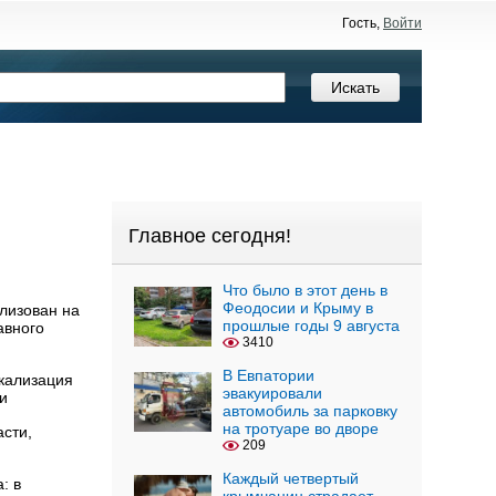
Гость,
Войти
Главное сегодня!
Что было в этот день в
Феодосии и Крыму в
ализован на
прошлые годы 9 августа
авного
3410
В Евпатории
окализация
эвакуировали
и
автомобиль за парковку
на тротуаре во дворе
сти,
209
Каждый четвертый
: в