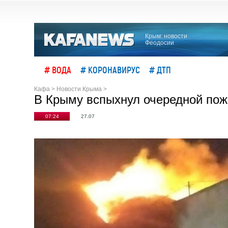
Крым: новости
Феодосии
# ВОДА
# КОРОНАВИРУС
# ДТП
Кафа
>
Новости Крыма
>
В Крыму вспыхнул очередной пож
07:24
27.07