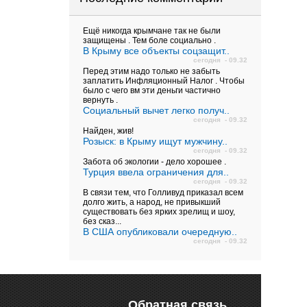
Ещё никогда крымчане так не были
защищены . Тем боле социально .
В Крыму все объекты соцзащит..
сегодня - 09.32
Перед этим надо только не забыть
заплатить Инфляционный Налог . Чтобы
было с чего вм эти деньги частично
вернуть .
Социальный вычет легко получ..
сегодня - 09.32
Найден, жив!
Розыск: в Крыму ищут мужчину..
сегодня - 09.32
Забота об экологии - дело хорошее .
Турция ввела ограничения для..
сегодня - 09.32
В связи тем, что Голливуд приказал всем
долго жить, а народ, не привыкший
существовать без ярких зрелищ и шоу,
без сказ...
В США опубликовали очередную..
сегодня - 09.32
Обратная связь