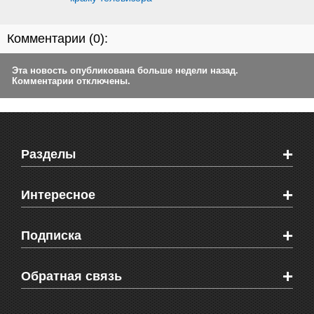
Комментарии (
0
):
Эта новость опубликована больше недели назад.
Комментарии отключены.
+
Разделы
Новости Феодосии
+
Интересное
Новости Крыма
Мировые новости
Видео о Феодосии
+
Подписка
Объявления
Веб-камеры Феодосии
Здоровье
Блоги феодосийцев
Печатная версия газеты "Кафа"
+
СМС мнения читателей
Обратная связь
Школы Феодосии
RSS
Рекламодателям