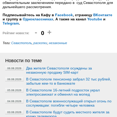
обвинительным заключением передано в суд Севастополя для
дальнейшего рассмотрения.
Подписывайтесь на Кафу в
Facebook
, страницу
ВКонтакте
и группу в
Одноклассниках
. А также на канал
Youtube
и
Telegram
.
-
+
0
Рейтинг новости:
Теги:
Севастополь
,
раскопки
,
незаконные
Новости по теме
Два жителя Севастополя осуждены за
06.08.2026
незаконную продажу SIM-карт
В Севастополе пенсионер забрал 32 тыс рублей,
06.08.2026
забытые кем-то в банкомате
В Севастополе 16-летний подросток украл
05.08.2026
электросамокат и обменял на мопед
В Севастополе военнослужащий открыл огонь по
04.08.2026
сослуживцам: погибли четыре человека
В Севастополе будут судить местного жителя за
03.08.2026
кражу телевизора