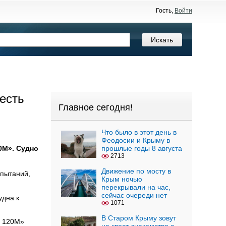
Гость,
Войти
есть
Главное сегодня!
Что было в этот день в
Феодосии и Крыму в
0М». Судно
прошлые годы 8 августа
2713
Движение по мосту в
пытаний,
Крым ночью
перекрывали на час,
сейчас очереди нет
удна к
1071
В Старом Крыму зовут
а 120М»