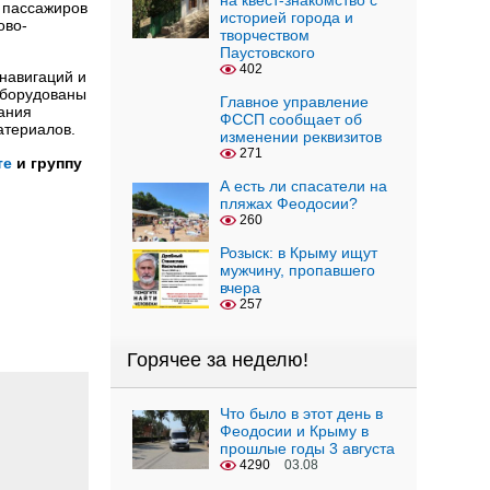
на квест-знакомство с
 пассажиров
историей города и
ово-
творчеством
Паустовского
402
навигаций и
оборудованы
Главное управление
ания
ФССП сообщает об
атериалов.
изменении реквизитов
271
те
и группу
А есть ли спасатели на
пляжах Феодосии?
260
Розыск: в Крыму ищут
мужчину, пропавшего
вчера
257
Горячее за неделю!
Что было в этот день в
Феодосии и Крыму в
прошлые годы 3 августа
4290
03.08