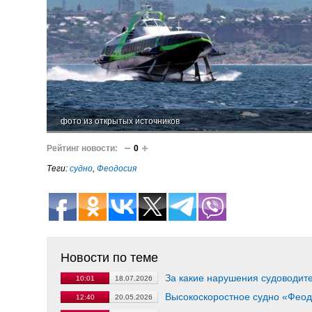
фото из открытых источников
Рейтинг новости:
0
Теги:
судно
,
Феодосия
Новости по теме
За какие нарушения судоводите
10:01
18.07.2026
Высокоскоростное судно «Феод
12:40
20.05.2026