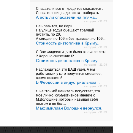
Спасатели все от кредитов спасаются .
Спасательниц надо в штат набирать .
А есть ли спасатели на пляжа..
сегодня - 11.09
Не нравится, не бери!
На улице Тодуа обещают трамвай
пустить, по 20.
А сегодня по 109 и без трамвая, но 109...
Стоимость дизтоплива в Крыму..
сегодня - 11.09
С Восьмидесяти , что было в начале лета
? Хорошо снижение !?
Стоимость дизтоплива в Крыму..
сегодня - 11.09
Наслаждаться это ВАШ удел. А мы
работаем и у кого получится смешнее,
время покажет!
В Феодосии в индустриальном ..
сегодня - 11.09
Я не "тонкий ценитель искусства", это
мое лично, субъективное мнение о
М.Волошине, который называл себя
поэтом и не бол...
Максимилиан Волошин вернулся..
сегодня - 11.09