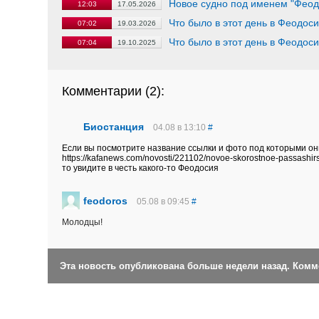
Новое судно под именем "Феод
12:03
17.05.2026
Что было в этот день в Феодос
07:02
19.03.2026
Что было в этот день в Феодос
07:04
19.10.2025
Комментарии (
2
):
Биостанция
04.08 в 13:10
#
Если вы посмотрите название ссылки и фото под которыми он
https://kafanews.com/novosti/221102/novoe-skorostnoe-passashi
то увидите в честь какого-то Феодосия
feodoros
05.08 в 09:45
#
Молодцы!
Эта новость опубликована больше недели назад. Ком