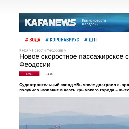
Крым: новости
Феодосии
# ВОДА
# КОРОНАВИРУС
# ДТП
Кафа
>
Новости Феодосии
>
Новое скоростное пассажирское с
Феодосии
12:43
04.08
Судостроительный завод «Вымпел» достроил скорос
получило название в честь крымского города – «Фе