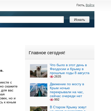
Гость,
Войти
Главное сегодня!
Что было в этот день в
Феодосии и Крыму в
в.
прошлые годы 8 августа
2635
месте с
Движение по мосту в
но скажите
Крым ночью
 для вас
перекрывали на час,
ная
сейчас очереди нет
век, но и
992
сь к юным
В Старом Крыму зовут