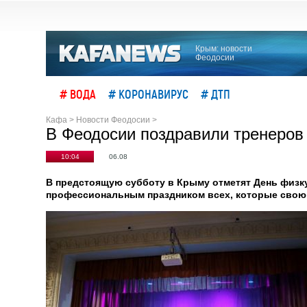
Крым: новости
Феодосии
# ВОДА
# КОРОНАВИРУС
# ДТП
Кафа
>
Новости Феодосии
>
В Феодосии поздравили тренеров
10:04
06.08
В предстоящую субботу в Крыму отметят День физк
профессиональным праздником всех, которые свою 