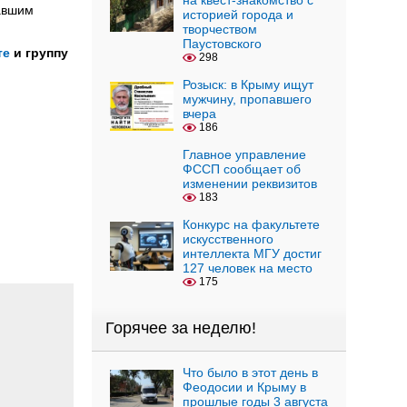
на квест-знакомство с
авшим
историей города и
творчеством
Паустовского
те
и группу
298
Розыск: в Крыму ищут
мужчину, пропавшего
вчера
186
Главное управление
ФССП сообщает об
изменении реквизитов
183
Конкурс на факультете
искусственного
интеллекта МГУ достиг
127 человек на место
175
Горячее за неделю!
Что было в этот день в
Феодосии и Крыму в
прошлые годы 3 августа