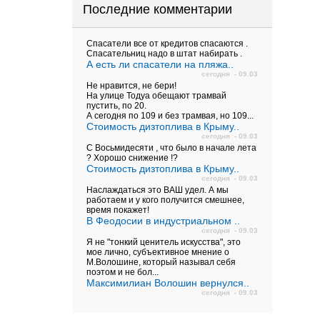
Последние комментарии
Спасатели все от кредитов спасаются .
Спасательниц надо в штат набирать .
А есть ли спасатели на пляжа..
сегодня - 09.03
Не нравится, не бери!
На улице Тодуа обещают трамвай
пустить, по 20.
А сегодня по 109 и без трамвая, но 109...
Стоимость дизтоплива в Крыму..
сегодня - 09.03
С Восьмидесяти , что было в начале лета
? Хорошо снижение !?
Стоимость дизтоплива в Крыму..
сегодня - 09.03
Наслаждаться это ВАШ удел. А мы
работаем и у кого получится смешнее,
время покажет!
В Феодосии в индустриальном ..
сегодня - 09.03
Я не "тонкий ценитель искусства", это
мое лично, субъективное мнение о
М.Волошине, который называл себя
поэтом и не бол...
Максимилиан Волошин вернулся..
сегодня - 09.03