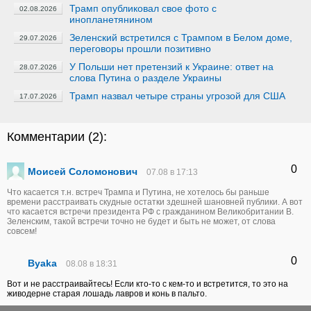
Трамп опубликовал свое фото с
02.08.2026
инопланетянином
Зеленский встретился с Трампом в Белом доме,
29.07.2026
переговоры прошли позитивно
У Польши нет претензий к Украине: ответ на
28.07.2026
слова Путина о разделе Украины
Трамп назвал четыре страны угрозой для США
17.07.2026
Комментарии (
2
):
0
Моисей Соломонович
07.08 в 17:13
Что касается т.н. встреч Трампа и Путина, не хотелось бы раньше
времени расстраивать скудные остатки здешней шановней публики. А вот
что касается встречи президента РФ с гражданином Великобритании В.
Зеленским, такой встречи точно не будет и быть не может, от слова
совсем!
0
Byaka
08.08 в 18:31
Вот и не расстраивайтесь! Если кто-то с кем-то и встретится, то это на
живодерне старая лошадь лавров и конь в пальто.