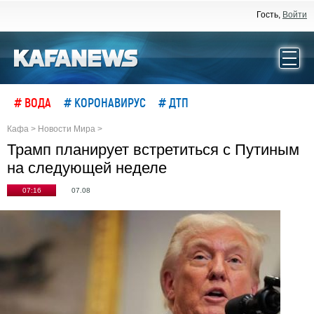
Гость,
Войти
# ВОДА
# КОРОНАВИРУС
# ДТП
Кафа
>
Новости Мира
>
Трамп планирует встретиться с Путиным
на следующей неделе
07:16
07.08