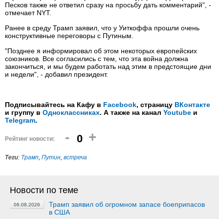
Песков также не ответил сразу на просьбу дать комментарий", -
отмечает NYT.
Ранее в среду Трамп заявил, что у Уиткоффа прошли очень
конструктивные переговоры с Путиным.
"Позднее я информировал об этом некоторых европейских
союзников. Все согласились с тем, что эта война должна
закончиться, и мы будем работать над этим в предстоящие дни
и недели", - добавил президент.
Подписывайтесь на Кафу в
Facebook
, страницу
ВКонтакте
и группу в
Одноклассниках
. А также на канал
Youtube
и
Telegram
.
-
+
0
Рейтинг новости:
Теги:
Трамп
,
Путин
,
встреча
Новости по теме
Трамп заявил об огромном запасе боеприпасов
06.08.2026
в США