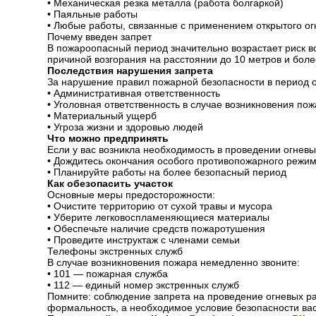
•
Механическая резка металла (работа болгаркой)
•
Паяльные работы
•
Любые работы, связанные с применением открытого ог
Почему введен запрет
В пожароопасный период значительно возрастает риск во
причиной возгорания на расстоянии до 10 метров и боле
Последствия нарушения запрета
За нарушение правил пожарной безопасности в период 
•
Административная ответственность
•
Уголовная ответственность в случае возникновения по
•
Материальный ущерб
•
Угроза жизни и здоровью людей
Что можно предпринять
Если у вас возникла необходимость в проведении огневы
•
Дождитесь окончания особого противопожарного режи
•
Планируйте работы на более безопасный период
Как обезопасить участок
Основные меры предосторожности:
•
Очистите территорию от сухой травы и мусора
•
Уберите легковоспламеняющиеся материалы
•
Обеспечьте наличие средств пожаротушения
•
Проведите инструктаж с членами семьи
Телефоны экстренных служб
В случае возникновения пожара немедленно звоните:
•
101 — пожарная служба
•
112 — единый номер экстренных служб
Помните: соблюдение запрета на проведение огневых ра
формальность, а необходимое условие безопасности вас 