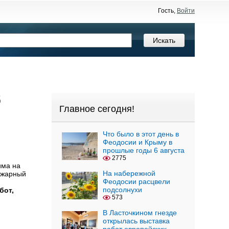
Гость,
Войти
б
Главное сегодня!
Что было в этот день в
Феодосии и Крыму в
прошлые годы 6 августа
2775
има на
На набережной
ожарный
Феодосии расцвели
подсолнухи
бот,
573
В Ласточкином гнезде
открылась выставка