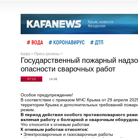
Крым: новости
Феодосии
# ВОДА
# КОРОНАВИРУС
# ДТП
Кафа
>
Пресс-релизы
>
Государственный пожарный надзо
опасности сварочных работ
07:13
14.08
Особое предупреждение!
В соответствии с приказом МЧС Крыма от 29 апреля 202
территории Крыма и дополнительных требований пожарн
режим.
В период действия особого противопожарного режи
включая работу с болгаркой и сварочным оборудов
Что относится к огневым работам
К огневым работам относятся:
•
Электросварочные и газосварочные работы