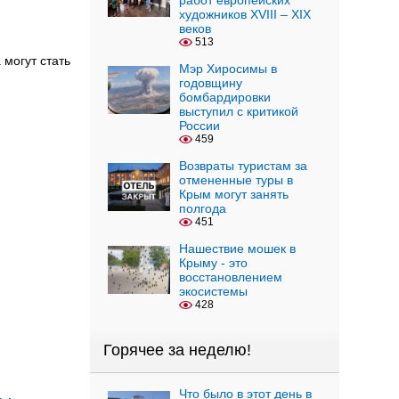
работ европейских
художников XVIII – XIX
веков
513
 могут стать
Мэр Хиросимы в
годовщину
бомбардировки
выступил с критикой
России
459
Возвраты туристам за
отмененные туры в
Крым могут занять
полгода
451
Нашествие мошек в
Крыму - это
восстановлением
экосистемы
428
Горячее за неделю!
Что было в этот день в