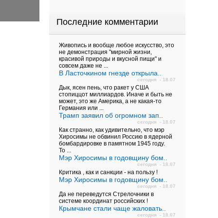
Последние комментарии
Живопись и вообще любое искусство, это
не демонстрация "мирной жизни,
красивой природы и вкусной пищи" и
совсем даже не ...
В Ласточкином гнезде открыла..
сегодня - 18.07
Дык, ясен пень, что ракет у США
стопиццот миллиардов. Иначе и быть не
может, это же Америка, а не какая-то
Германия или ...
Трамп заявил об огромном зап..
сегодня - 18.07
Как странно, как удивительно, что мэр
Хиросимы не обвинил Россию в ядерной
бомбардировке в памятном 1945 году.
То ...
Мэр Хиросимы в годовщину бом..
сегодня - 18.07
Критика , как и санкции - на пользу !
Мэр Хиросимы в годовщину бом..
сегодня - 18.07
Да не переведутся Стрелочники в
системе координат российских !
Крымчане стали чаще жаловать..
сегодня - 18.07