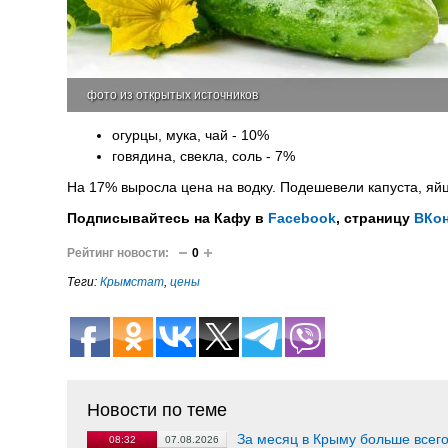
фото из открытых источников
огурцы, мука, чай - 10%
говядина, свекла, соль - 7%
На 17% выросла цена на водку. Подешевели капуста, яй
Подписывайтесь на Кафу в
Facebook
, страницу
ВКон
Рейтинг новости:
0
Теги:
Крымстат
,
цены
Новости по теме
За месяц в Крыму больше всего
08:32
07.08.2026