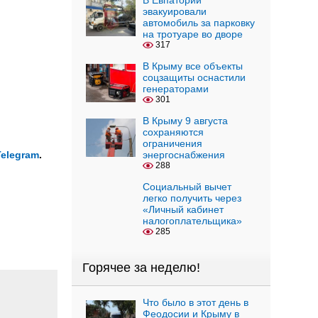
В Евпатории
эвакуировали
автомобиль за парковку
на тротуаре во дворе
317
В Крыму все объекты
соцзащиты оснастили
генераторами
301
В Крыму 9 августа
сохраняются
ограничения
Telegram
.
энергоснабжения
288
Социальный вычет
легко получить через
«Личный кабинет
налогоплательщика»
285
Горячее за неделю!
Что было в этот день в
Феодосии и Крыму в