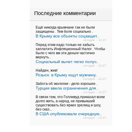
Последние комментарии
Ещё никогда крымчане так не были
защищены . Тем боле социально .
В Крыму все объекты соцзащит..
сегодня - 12.27
Перед этим надо только не забыть
заплатить Инфляционный Налог . Чтобы
было с чего вм эти деньги частично
вернуть .
Социальный вычет легко получ..
сегодня - 12.27
Найден, жив!
Розыск: в Крыму ищут мужчину..
сегодня - 12.27
Забота об экологии - дело хорошее .
Турция ввела ограничения для..
сегодня - 12.27
В связи тем, что Голливуд приказал всем
долго жить, а народ, не привыкший
существовать без ярких зрелищ и шоу,
без сказ...
В США опубликовали очередную..
сегодня - 12.27