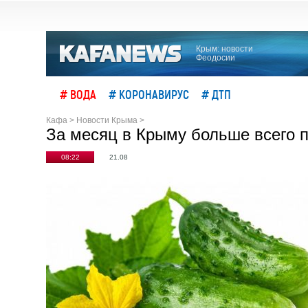
Крым: новости
Феодосии
# ВОДА
# КОРОНАВИРУС
# ДТП
Кафа
>
Новости Крыма
>
За месяц в Крыму больше всего п
08:22
21.08