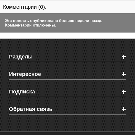
Комментарии (
0
):
Эта новость опубликована больше недели назад.
Комментарии отключены.
+
Разделы
Новости Феодосии
+
Интересное
Новости Крыма
Мировые новости
Видео о Феодосии
+
Подписка
Объявления
Веб-камеры Феодосии
Здоровье
Блоги феодосийцев
Печатная версия газеты "Кафа"
+
СМС мнения читателей
Обратная связь
Школы Феодосии
RSS
Рекламодателям
Контактная информация