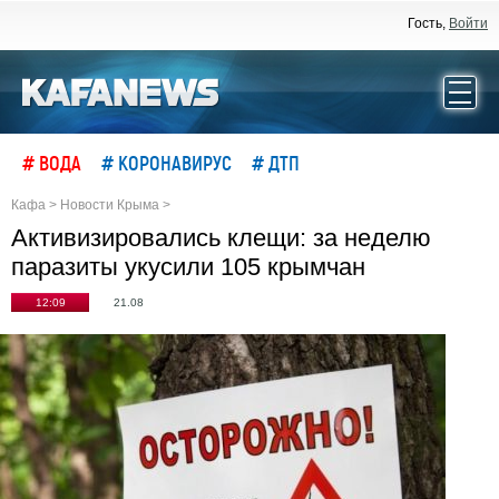
Гость,
Войти
# ВОДА
# КОРОНАВИРУС
# ДТП
Кафа
>
Новости Крыма
>
Активизировались клещи: за неделю
паразиты укусили 105 крымчан
12:09
21.08