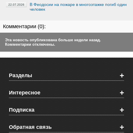
В Феодосии на пожаре в многоэтажке погиб один
22.07.2026
человек
Комментарии (
0
):
Эта новость опубликована больше недели назад.
Комментарии отключены.
+
Разделы
Новости Феодосии
+
Интересное
Новости Крыма
Мировые новости
Видео о Феодосии
+
Подписка
Объявления
Веб-камеры Феодосии
Здоровье
Блоги феодосийцев
Печатная версия газеты "Кафа"
+
СМС мнения читателей
Обратная связь
Школы Феодосии
RSS