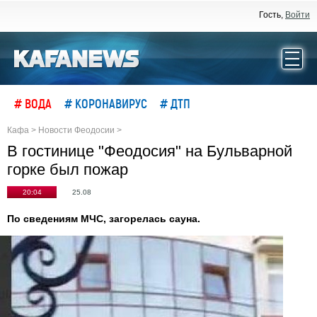
Гость,
Войти
# ВОДА
# КОРОНАВИРУС
# ДТП
Кафа
>
Новости Феодосии
>
В гостинице "Феодосия" на Бульварной
горке был пожар
20:04
25.08
По сведениям МЧС, загорелась сауна.