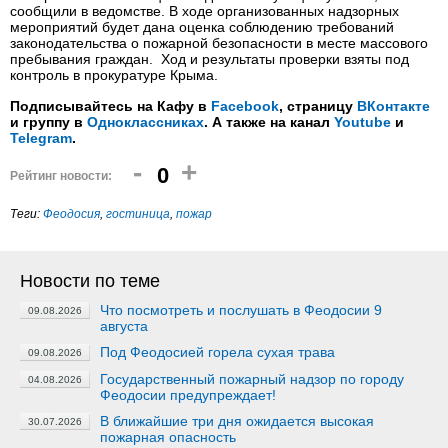
сообщили в ведомстве. В ходе организованных надзорных
мероприятий будет дана оценка соблюдению требований
законодательства о пожарной безопасности в месте массового
пребывания граждан. Ход и результаты проверки взяты под
контроль в прокуратуре Крыма.
Подписывайтесь на Кафу в
Facebook
, страницу
ВКонтакте
и группу в
Одноклассниках
. А также на канал
Youtube
и
Telegram
.
-
+
0
Рейтинг новости:
Теги:
Феодосия
,
гостиница
,
пожар
Новости по теме
Что посмотреть и послушать в Феодосии 9
09.08.2026
августа
Под Феодосией горела сухая трава
09.08.2026
Государственный пожарный надзор по городу
04.08.2026
Феодосии предупреждает!
В ближайшие три дня ожидается высокая
30.07.2026
пожарная опасность