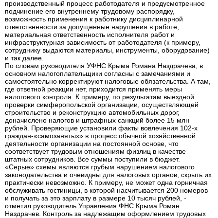
производственный процесс работодателя и предусмотренное
подчинение его внутреннему трудовому распорядку,
возможность применения к работнику дисциплинарной
ответственности за допущенные нарушения в работе,
материальная ответственность исполнителя работ и
инфраструктурная зависимость от работодателя (к примеру,
сотруднику выдаются материалы, инструменты, оборудование)
и так далее.
По словам руководителя УФНС Крыма Романа Наздрачева, в
основном налогоплательщики согласны с замечаниями и
самостоятельно корректируют налоговые обязательства. А там,
где ответной реакции нет, приходится применять меры
налогового контроля. К примеру, по результатам выездной
проверки симферопольской организации, осуществляющей
строительство и реконструкцию автомобильных дорог,
доначислено налогов и штрафных санкций более 15 млн
рублей. Проверяющие установили факты вовлечения 102-х
граждан-«самозанятых» в процесс обычной хозяйственной
деятельности организации на постоянной основе, что
соответствует трудовым отношениям физлиц в качестве
штатных сотрудников. Все суммы поступили в бюджет.
«Серые» схемы являются грубым нарушением налогового
законодательства и очевидны для налоговых органов, скрыть их
практически невозможно. К примеру, не может одна горничная
обслуживать гостиницы, в которой насчитывается 200 номеров
и получать за это зарплату в размере 10 тысяч рублей, -
отметил руководитель Управления ФНС Крыма Роман
Наздрачев. Контроль за надлежащим оформлением трудовых