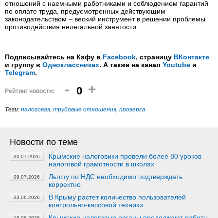
отношений с наемными работниками и соблюдением гарантий
по оплате труда, предусмотренных действующим
законодательством – веский инструмент в решении проблемы
противодействия нелегальной занятости.
Подписывайтесь на Кафу в
Facebook
, страницу
ВКонтакте
и группу в
Одноклассниках
. А также на канал
Youtube
и
Telegram
.
-
+
0
Рейтинг новости:
Теги:
налоговая
,
трудовые отношения
,
проверка
Новости по теме
Крымские налоговики провели более 80 уроков
30.07.2026
налоговой грамотности в школах
Льготу по НДС необходимо подтверждать
09.07.2026
корректно
В Крыму растет количество пользователей
23.06.2026
контрольно-кассовой техники
Крымские налоговые органы продолжают работу
19.06.2026