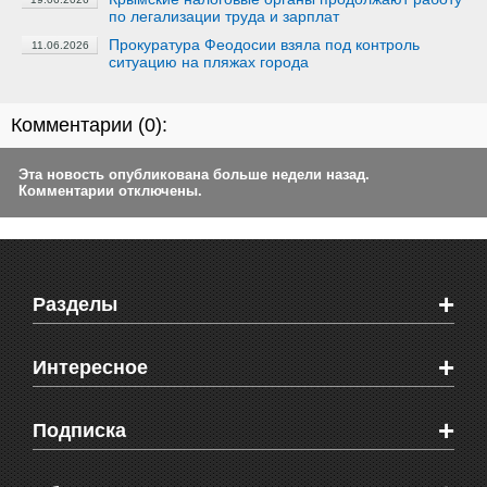
по легализации труда и зарплат
Прокуратура Феодосии взяла под контроль
11.06.2026
ситуацию на пляжах города
Комментарии (
0
):
Эта новость опубликована больше недели назад.
Комментарии отключены.
+
Разделы
Новости Феодосии
+
Интересное
Новости Крыма
Мировые новости
Видео о Феодосии
+
Подписка
Объявления
Веб-камеры Феодосии
Здоровье
Блоги феодосийцев
Печатная версия газеты "Кафа"