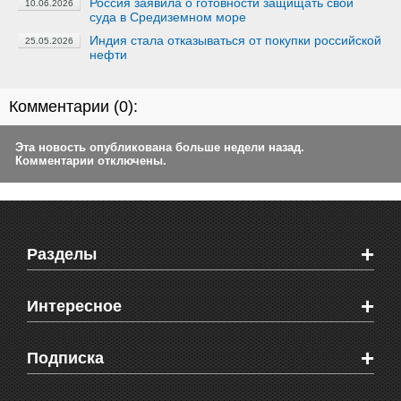
Россия заявила о готовности защищать свои
10.06.2026
суда в Средиземном море
Индия стала отказываться от покупки российской
25.05.2026
нефти
Комментарии (
0
):
Эта новость опубликована больше недели назад.
Комментарии отключены.
+
Разделы
Новости Феодосии
+
Интересное
Новости Крыма
Мировые новости
Видео о Феодосии
+
Подписка
Объявления
Веб-камеры Феодосии
Здоровье
Блоги феодосийцев
Печатная версия газеты "Кафа"