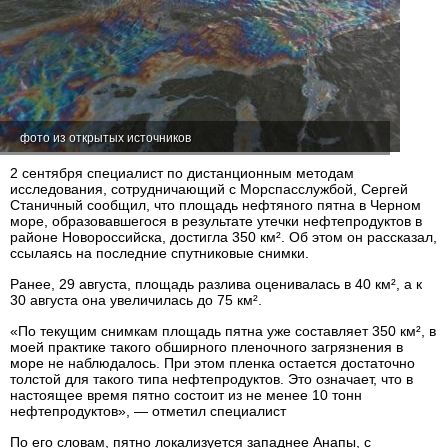
фото из открытых источников
2 сентября специалист по дистанционным методам
исследования, сотрудничающий с Морспасслужбой, Сергей
Станичный сообщил, что площадь нефтяного пятна в Черном
море, образовавшегося в результате утечки нефтепродуктов в
районе Новороссийска, достигла 350 км². Об этом он рассказал,
ссылаясь на последние спутниковые снимки.
Ранее, 29 августа, площадь разлива оценивалась в 40 км², а к
30 августа она увеличилась до 75 км².
«По текущим снимкам площадь пятна уже составляет 350 км², в
моей практике такого обширного пленочного загрязнения в
море не наблюдалось. При этом пленка остается достаточно
толстой для такого типа нефтепродуктов. Это означает, что в
настоящее время пятно состоит из не менее 10 тонн
нефтепродуктов», — отметил специалист
По его словам, пятно локализуется западнее Анапы, с