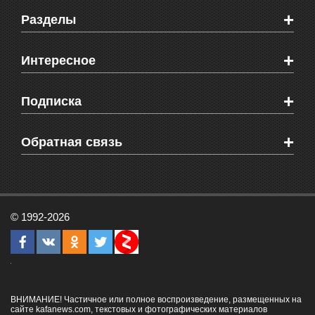
+
Разделы
Новости Феодосии
+
Интересное
Новости Крыма
Мировые новости
Видео о Феодосии
+
Подписка
Объявления
Веб-камеры Феодосии
Здоровье
Блоги феодосийцев
Печатная версия газеты "Кафа"
+
СМС мнения читателей
Обратная связь
Школы Феодосии
RSS
Рекламодателям
Контактная информация
© 1992-2026
ВНИМАНИЕ! Частичное или полное воспроизведение, размещенных на
сайте kafanews.com, текстовых и фотографических материалов