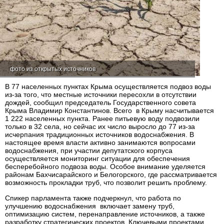
фото из открытых источников
В 77 населенных пунктах Крыма осуществляется подвоз воды
из-за того, что местные источники пересохли в отсутствии
дождей, сообщил председатель Государственного совета
Крыма Владимир Константинов. Всего в Крыму насчитывается
1 222 населенных пункта. Ранее питьевую воду подвозили
только в 32 села, но сейчас их число выросло до 77 из-за
исчерпания традиционных источников водоснабжения. В
настоящее время власти активно занимаются вопросами
водоснабжения, при участии депутатского корпуса
осуществляется мониторинг ситуации для обеспечения
бесперебойного подвоза воды. Особое внимание уделяется
районам Бахчисарайского и Белогорского, где рассматривается
возможность прокладки труб, что позволит решить проблему.
Спикер парламента также подчеркнул, что работа по
улучшению водоснабжения включает замену труб,
оптимизацию систем, перенаправление источников, а также
разработку стратегических проектов. Ключевыми проектами