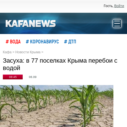
Гость,
Войти
# ВОДА
# КОРОНАВИРУС
# ДТП
Кафа
>
Новости Крыма
>
Засуха: в 77 поселках Крыма перебои с
водой
08:45
06.09