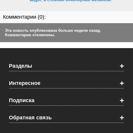
Комментарии (
0
):
Эта новость опубликована больше недели назад.
Комментарии отключены.
+
Разделы
Новости Феодосии
+
Интересное
Новости Крыма
Мировые новости
Видео о Феодосии
+
Подписка
Объявления
Веб-камеры Феодосии
Здоровье
Блоги феодосийцев
Печатная версия газеты "Кафа"
+
СМС мнения читателей
Обратная связь
Школы Феодосии
RSS
Рекламодателям