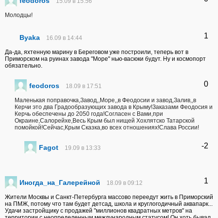
feodoros
15.09 в 15:56
Молодцы!
1
Byaka
16.09 в 14:44
Да-да, яхтенную марину в Береговом уже построили, теперь вот в
Приморском на руинах завода "Море" нью-васюки будут. Ну и космопорт
обязательно.
0
feodoros
18.09 в 17:51
Маленькая поправочка,Завод,,Море,,в Феодосии и завод,Залив,,в
Керчи это два Градообразующих завода в Крыму!Заказами Феодосия и
Керчь обеспечены до 2050 года!Согласен с Вами,при
Окраине,Салорейхе,Весь Крым был нищей Хохлятско Татарской
помойкой!Сейчас,Крым Сказка,во всех отношениях!Слава России!
-2
Fagot
19.09 в 13:33
1
Иногда_на_Галерейной
18.09 в 09:12
Жители Москвы и Санкт-Петербурга массово переедут жить в Приморский
на ПМЖ, потому что там будет детсад, школа и круглогодичный аквапарк...
Удачи застройщику с продажей "миллионов квадратных метров" на
территории с неопределенным международным статусом! Он хоть бывал