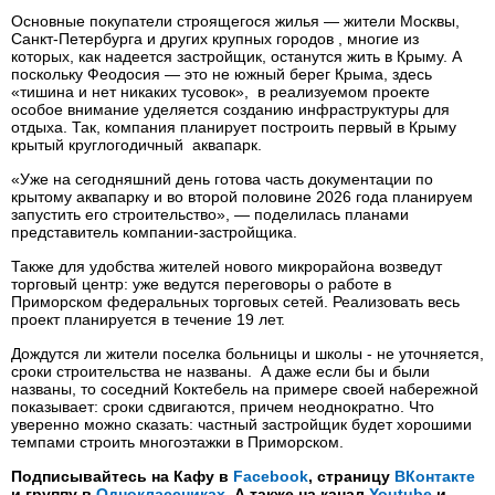
Основные покупатели строящегося жилья — жители Москвы,
Санкт-Петербурга и других крупных городов , многие из
которых, как надеется застройщик, останутся жить в Крыму. А
поскольку Феодосия — это не южный берег Крыма, здесь
«тишина и нет никаких тусовок», в реализуемом проекте
особое внимание уделяется созданию инфраструктуры для
отдыха. Так, компания планирует построить первый в Крыму
крытый круглогодичный аквапарк.
«Уже на сегодняшний день готова часть документации по
крытому аквапарку и во второй половине 2026 года планируем
запустить его строительство», — поделилась планами
представитель компании-застройщика.
Также для удобства жителей нового микрорайона возведут
торговый центр: уже ведутся переговоры о работе в
Приморском федеральных торговых сетей. Реализовать весь
проект планируется в течение 19 лет.
Дождутся ли жители поселка больницы и школы - не уточняется,
сроки строительства не названы. А даже если бы и были
названы, то соседний Коктебель на примере своей набережной
показывает: сроки сдвигаются, причем неоднократно. Что
уверенно можно сказать: частный застройщик будет хорошими
темпами строить многоэтажки в Приморском.
Подписывайтесь на Кафу в
Facebook
, страницу
ВКонтакте
и группу в
Одноклассниках
. А также на канал
Youtube
и