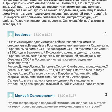
в Приморском зимой? Унылое зрелище... Помнится, в 2006 году мой
знакомый риелтор в Феодосии говорил, что никому не надо покупать
квартиру "на Башне". Купить ее можно, продать - нет, неликвид. И новые
дома будут таким же неликвидом посреди "неосвоенной территории"... В
Приморском нет привычной жителям столиц инфраструктуры, нет
работы. Разве что пенсионеры переедут. Они очень "богтые" и хотят в
аквапарк, ага.
-1
feodoros
18.09 в 18:04
О каком международном статусе сейчас говорите?)Самим не
смешно,Крым,Всегда был в России,временно прилепили к Окраине,так
Окраина была сама в СССР с паспортом СССР и рублями в кармане!А
в 1991 году в Беловежской Пуще,тайно сделали сделку,что стала
Окраина независимой,и сделка была незаконной,значит,как была
Окраина в СССР и России,так и остаётся,сейчас медленно
возвращается в
Россию,Донецк,Луганск,Запоржье,Херсон,Симферополь,следующие,О
десса,Николаев,Тирасполь и так до Ужгорода!Риэлтор в 2006 году?
Салорейховец?Так этого риэлтора Парубия и Фарион,убили!Да
старики Российские хотят жить возле моря и Аквапарка!А
Салорейховские старики сидят голодные и без медицины и
отопления,да это правда!Отличный жилой комплекс!Слава России!
0
Моисей Соломонович
18.09 в 21:37
"Удачи застройщику с продажей "миллионов квадратных метров"
на территории с неопределенным международным статусом!"