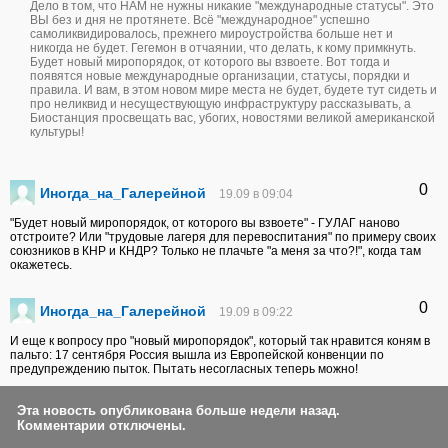
Дело в том, что НАМ не нужны никакие "международные статусы". Это
ВЫ без и дня не протянете. Всё "международное" успешно
самоликвидировалось, прежнего мироустройства больше нет и
никогда не будет. Гегемон в отчаянии, что делать, к кому примкнуть.
Будет новый миропорядок, от которого вы взвоете. Вот тогда и
появятся новые международные организации, статусы, порядки и
правила. И вам, в этом новом мире места не будет, будете тут сидеть и
про неликвид и несуществующую инфраструктуру рассказывать, а
Биостанция просвещать вас, убогих, новостями великой американской
культуры!
0
Иногда_на_Галерейной
19.09 в 09:04
"Будет новый миропорядок, от которого вы взвоете" - ГУЛАГ наново
отстроите? Или "трудовые лагеря для перевоспитания" по примеру своих
союзников в КНР и КНДР? Только не плачьте "а меня за что?!", когда там
окажетесь.
0
Иногда_на_Галерейной
19.09 в 09:22
И еще к вопросу про "новый миропорядок", который так нравится коням в
пальто: 17 сентября Россия вышла из Европейской конвенции по
предупреждению пыток. Пытать несогласных теперь можно!
Эта новость опубликована больше недели назад.
Комментарии отключены.