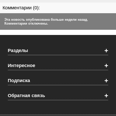
Комментарии (
0
):
Эта новость опубликована больше недели назад.
Комментарии отключены.
+
Разделы
Новости Феодосии
+
Интересное
Новости Крыма
Мировые новости
Видео о Феодосии
+
Подписка
Объявления
Веб-камеры Феодосии
Здоровье
Блоги феодосийцев
Печатная версия газеты "Кафа"
+
СМС мнения читателей
Обратная связь
Школы Феодосии
RSS
Рекламодателям
Контактная информация