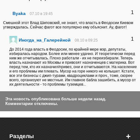
1
Byaka
07.10 в 19:45
Смешной этот Влад Шиповский, не знает, что власть в Феодосии Киевом
утверждалась. Сейчас фагот все популярно ему объяснит. Ау, фагот!
1
Иногда_на_Галерейной
08.10 в 09:25
До 2014 года власть в Феодосии, по крайней мере мэр, депутаты,
избиралась народом. Более или менее удачно. И теоретически перед
ним же отчитывалась. Плохо работали - их не переизбирали. Теперь
власть назначают из Москвы и привозят назначенцев с материка. Вот
перед тем, кто их назначил/привез, они и отчитываются. На население
и его проблемы им плевать. Мусор на горе никого не колышет. Кстати,
все эти бизнесы с джип-турами, квадроциклами и проч., тоже, скорее
всего, организуют не местные. Им главное бабла зашибить, а мусор от
их деятельности - то проблемы туземцев...
Эта новость опубликована больше недели назад.
Комментарии отключены.
+
Разделы