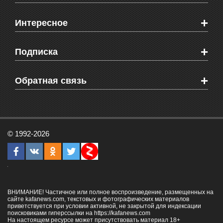
Новости Феодосии
+
Интересное
Новости Крыма
Мировые новости
Видео о Феодосии
+
Подписка
Объявления
Веб-камеры Феодосии
Здоровье
Блоги феодосийцев
Печатная версия газеты "Кафа"
+
СМС мнения читателей
Обратная связь
Школы Феодосии
RSS
Рекламодателям
Контактная информация
© 1992-2026
ВНИМАНИЕ! Частичное или полное воспроизведение, размещенных на
сайте kafanews.com, текстовых и фотографических материалов
приветствуется при условии активной, не закрытой для индексации
поисковиками гиперссылки на
https://kafanews.com
На настоящем ресурсе может присутствовать материал 18+