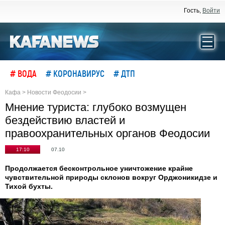
Гость,
Войти
# ВОДА
# КОРОНАВИРУС
# ДТП
Кафа
>
Новости Феодосии
>
Мнение туриста: глубоко возмущен
бездействию властей и
правоохранительных органов Феодосии
17:10
07.10
Продолжается бесконтрольное уничтожение крайне
чувствительной природы склонов вокруг Орджоникидзе и
Тихой бухты.