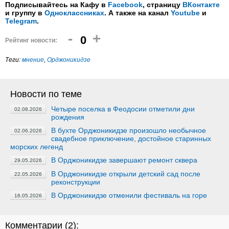
Подписывайтесь на Кафу в
Facebook
, страницу
ВКонтакте
и группу в
Одноклассниках
. А также на канал
Youtube
и
Telegram
.
-
+
0
Рейтинг новости:
Теги:
мнение
,
Орджоникидзе
Новости по теме
Четыре поселка в Феодосии отметили дни
02.08.2026
рождения
В бухте Орджоникидзе произошло необычное
02.06.2026
свадебное приключение, достойное старинных
морских легенд
В Орджоникидзе завершают ремонт сквера
29.05.2026
В Орджоникидзе открыли детский сад после
22.05.2026
реконструкции
В Орджоникидзе отменили фестиваль на горе
16.05.2026
Комментарии (
2
):