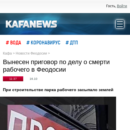
Гость,
Войти
# ВОДА
# КОРОНАВИРУС
# ДТП
Кафа
>
Новости Феодосии
>
Вынесен приговор по делу о смерти
рабочего в Феодосии
11:37
16.10
При строительстве парка рабочего засыпало землей