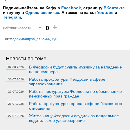
Подписывайтесь на Кафу в
Facebook
, страницу
ВКонтакте
и группу в
Одноклассниках
. А также на канал
Youtube
и
Telegram
.
-
+
0
Рейтинг новости:
Теги:
прокуратура
,
рабочий
,
суд
Новости по теме
В Феодосии будут судить мужчину за нападение
09.08.2026
на пенсионера
Работа прокуратуры Феодосии в сфере
30.07.2026
здравоохранения
Работы прокуратуры Феодосии по обеспечению
29.07.2026
пенсионных прав граждан
Работа прокуратуры города в сфере бюджетных
28.07.2026
отношений
Жительницу Феодосии осудили за поддельное
27.07.2026
водительское удостоверение