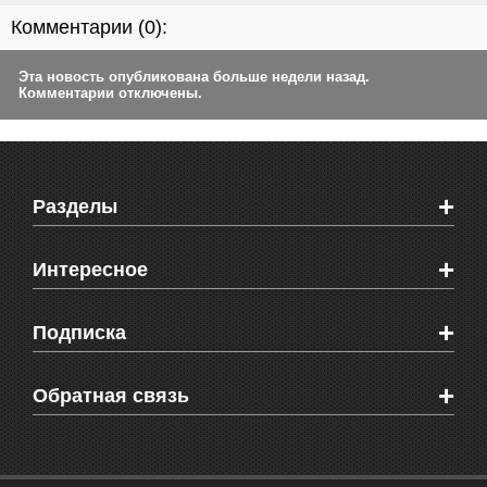
Комментарии (
0
):
Эта новость опубликована больше недели назад.
Комментарии отключены.
+
Разделы
Новости Феодосии
+
Интересное
Новости Крыма
Мировые новости
Видео о Феодосии
+
Подписка
Объявления
Веб-камеры Феодосии
Здоровье
Блоги феодосийцев
Печатная версия газеты "Кафа"
+
СМС мнения читателей
Обратная связь
Школы Феодосии
RSS
Рекламодателям
Контактная информация