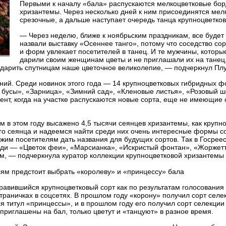
Первыми к началу «бала» распускаются мелкоцветковые бо
хризантемы. Через несколько дней к ним присоединятся мел
срезочные, а дальше наступает очередь танца крупноцветков
— Через неделю, ближе к ноябрьским праздникам, все будет
назвали выставку «Осеннее танго», потому что соседство сор
и форм увлекает посетителей в танец. И те мужчины, которы
дарили своим женщинам цветы и не приглашали их на танец,
одарить спутницам наше цветочное великолепие, — подчеркнул Плу
ений. Среди новинок этого года — 14 крупноцветковых гибридных 
 бусы», «Зарница», «Зимний сад», «Кленовые листья», «Розовый ш
т, когда на участке распускаются новые сорта, еще не имеющие 
м в этом году высажено 4,5 тысячи сеянцев хризантемы, как крупн
ого сеянца и надеемся найти среди них очень интересные формы с
им посетителям дать названия для будущих сортов. Так в Госреес
ди — «Цветок феи», «Марсианка», «Искристый фонтан», «Жоржетт
ам, — подчеркнула куратор коллекции крупноцветковой хризантемы
елям предстоит выбрать «королеву» и «принцессу» бала
авившийся крупноцветковый сорт как по результатам голосования
страничках в соцсетях. В прошлом году «корону» получил сорт сел
я титул «принцессы», и в прошлом году его получил сорт селекци
риглашены на бал, только цветут и «танцуют» в разное время.