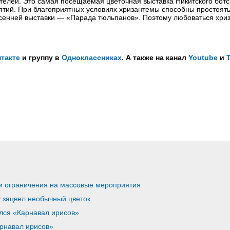
телей. Это самая посещаемая цветочная выставка Никитского ботс
тий. При благоприятных условиях хризантемы способны простоять
есенней выставки — «Парада тюльпанов». Поэтому любоваться хр
такте
и группу в
Одноклассниках
. А также на канал
Youtube
и
ли ограничения на массовые мероприятия
у зацвел необычный цветок
лся «Карнавал ирисов»
арнавал ирисов»