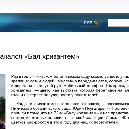
начался «Бал хризантем»
Раз в год в Никитском ботаническом саду можно увидеть уни
зрелище: сотни людей, медленно передвигаются, согнувшис
и держа на вытянутой руке мобильный телефон. Так проходи
хризантем» — цветочная выставка, которая берет свое начал
года и не теряет популярности у посетителей.
— Когда-то хризантемы выставляли в горшках, — рассказыва
Никитского ботанического сада Юрий Плугатарь. — Постепе
пришли к тому, что на 72-м «Балу хризантем» у нас предста
сортов, из которых половина — нашей селекции. И около 40 
цветков раскроются в этом году для наших посетителей