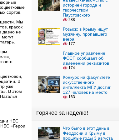
на квест-знакомство с
рдюрные
историей города и
коцветковые
творчеством
ых сортов.
Паустовского
288
 цвести. Мы
тов, красок
Розыск: в Крыму ищут
е давно не
мужчину, пропавшего
 могут
вчера
гатарь.
177
форм
Главное управление
елк»,
ФССП сообщает об
своего
изменении реквизитов
174
оцветковой,
Конкурс на факультете
оцветий. В
искусственного
тр уже
интеллекта МГУ достиг
а». В этом
127 человек на место
 Наталья
163
Горячее за неделю!
екции НБС
и НБС «Герои
Что было в этот день в
Феодосии и Крыму в
прошлые годы 3 августа