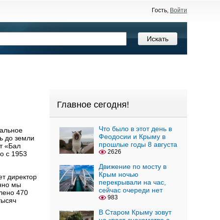
Гость,
Войти
Главное сегодня!
Что было в этот день в
кальное
Феодосии и Крыму в
ь до земли
прошлые годы 8 августа
т «Бал
2626
о с 1953
Движение по мосту в
Крым ночью
ет директор
перекрывали на час,
нно мы
сейчас очереди нет
влено 470
983
тысяч
В Старом Крыму зовут