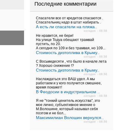
Последние комментарии
Спасатели все от кредитов спасаются .
Спасательниц надо в штат набирать .
А есть ли спасатели на пляжа..
сегодня - 08.58
Не нравится, не бери!
На улице Тодуа обещают трамвай
пустить, по 20.
А сегодня по 109 и без трамвая, но 109...
Стоимость дизтоплива в Крыму..
сегодня - 08.58
С Восьмидесяти , что было в начале лета
? Хорошо снижение !?
Стоимость дизтоплива в Крыму..
сегодня - 08.58
Наслаждаться это ВАШ удел. А мы
работаем и у кого получится смешнее,
время покажет!
В Феодосии в индустриальном ..
сегодня - 08.58
Я не "тонкий ценитель искусства", это
мое лично, субъективное мнение о
М.Волошине, который называл себя
поэтом и не бол...
Максимилиан Волошин вернулся..
сегодня - 08.58