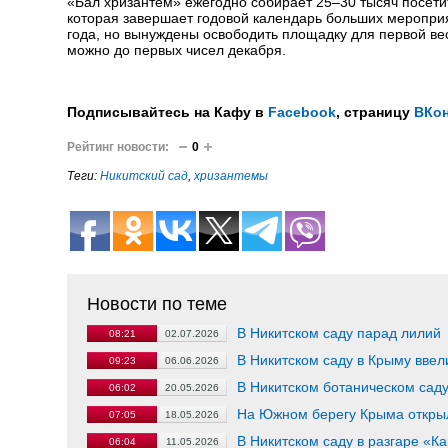
«Бал хризантем» ежегодно собирает 25–30 тысяч посети
которая завершает годовой календарь больших мероприя
года, но вынуждены освободить площадку для первой в
можно до первых чисел декабря.
Подписывайтесь на Кафу в
Facebook
, страницу
ВКон
Рейтинг новости:
0
Теги:
Никитский сад
,
хризантемы
Новости по теме
В Никитском саду парад лилий
08:21
02.07.2026
В Никитском саду в Крыму вве
09:23
06.06.2026
В Никитском ботаническом сад
06:02
20.05.2026
На Южном берегу Крыма откры
07:05
18.05.2026
В Никитском саду в разгаре «К
06:04
11.05.2026