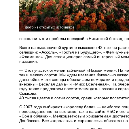
фото из открытых источников
восполнить эти пробелы поездкой в Никитский ботсад, п
Всего на выставочной куртине высажено 43 тысячи раст
селекции: «Ассоль», «Гостья из Будущего», «Жемчужные
«Фламинго». Для селекционеров самый интересный момен
названия.
— Этот участок отмечен табличкой «Назови меня». На не
так и мелких сортов. Мы ждем цветения буквально кажд
дальнейшем эти сеянцы обозначаем номерами и предлож
внесены «Веселая дама» и «Мисс Вселенная». На очере
году также предлагаем посетителям дать названия сорт
Смыкова.
40 тысяч цветов и сотни сортов, среди которых посетит
С 2007 года выбирают «королеву бала» — наиболее понр
непосредственно на выставке, так и на сайте НБС и его 
«Сон в облаках». Мелкоцветковым хризантемам достаетс
Донбасса». Все «королевы» и «принцессы» обязательно п