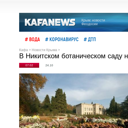
Крым: новости
Феодосии
# ВОДА
# КОРОНАВИРУС
# ДТП
Кафа
>
Новости Крыма
>
В Никитском ботаническом саду 
07:02
24.10