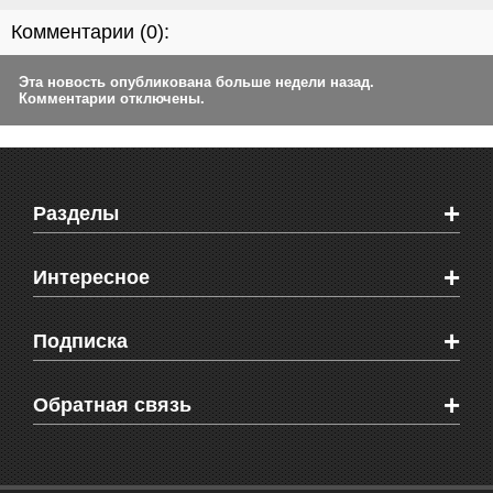
Комментарии (
0
):
Эта новость опубликована больше недели назад.
Комментарии отключены.
+
Разделы
Новости Феодосии
+
Интересное
Новости Крыма
Мировые новости
Видео о Феодосии
+
Подписка
Объявления
Веб-камеры Феодосии
Здоровье
Блоги феодосийцев
Печатная версия газеты "Кафа"
+
СМС мнения читателей
Обратная связь
Школы Феодосии
RSS
Рекламодателям
Контактная информация