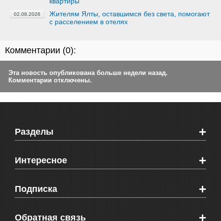
квартиры
Жителям Ялты, оставшимся без света, помогают
02.08.2026
с расселением в отелях
Комментарии (
0
):
Эта новость опубликована больше недели назад.
Комментарии отключены.
+
Разделы
Новости Феодосии
+
Интересное
Новости Крыма
Мировые новости
Видео о Феодосии
+
Подписка
Объявления
Веб-камеры Феодосии
Здоровье
Блоги феодосийцев
Печатная версия газеты "Кафа"
+
СМС мнения читателей
Обратная связь
Школы Феодосии