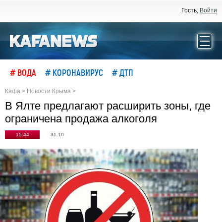
Гость,
Войти
# ВОДА
# КОРОНАВИРУС
# ДТП
Кафа
>
Новости Крыма
>
В Ялте предлагают расширить зоны, где
ограничена продажа алкоголя
15:44
31.10