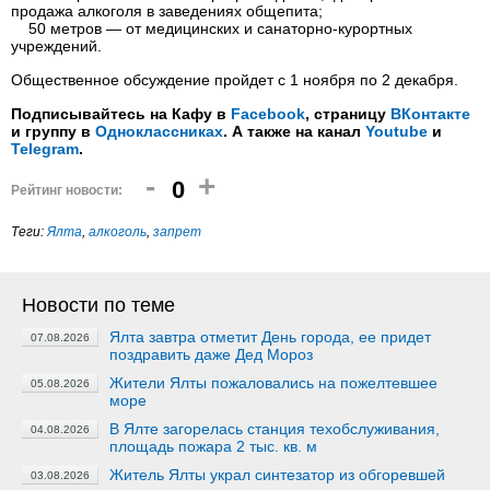
продажа алкоголя в заведениях общепита;
50 метров — от медицинских и санаторно-курортных
учреждений.
Общественное обсуждение пройдет с 1 ноября по 2 декабря.
Подписывайтесь на Кафу в
Facebook
, страницу
ВКонтакте
и группу в
Одноклассниках
. А также на канал
Youtube
и
Telegram
.
-
+
0
Рейтинг новости:
Теги:
Ялта
,
алкоголь
,
запрет
Новости по теме
Ялта завтра отметит День города, ее придет
07.08.2026
поздравить даже Дед Мороз
Жители Ялты пожаловались на пожелтевшее
05.08.2026
море
В Ялте загорелась станция техобслуживания,
04.08.2026
площадь пожара 2 тыс. кв. м
Житель Ялты украл синтезатор из обгоревшей
03.08.2026